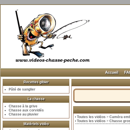
Accueil
FA
Recettes gibier
Pâté de sanglier
La chasse
Chasse à la grive
Chasse aux corvidés
Chasse au pluvier
•
Toutes les vidéos
>
Caméra em
•
Toutes les vidéos
>
Chasse gros
Matériels vidéo