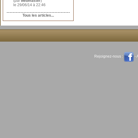
(par
webmaster
)
le 29/06/14 à 22:46
Tous les articles...
Rejoignez-nous :
- 