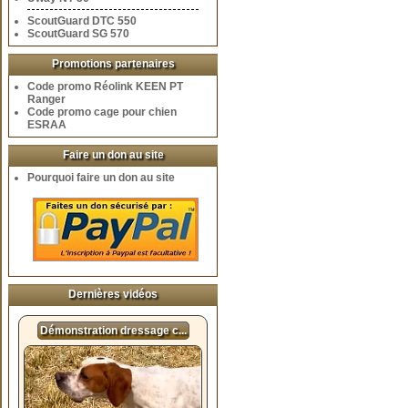
ScoutGuard DTC 550
ScoutGuard SG 570
Promotions partenaires
Code promo Réolink KEEN PT
Ranger
Code promo cage pour chien
ESRAA
Faire un don au site
Pourquoi faire un don au site
Dernières vidéos
Démonstration dressage c...