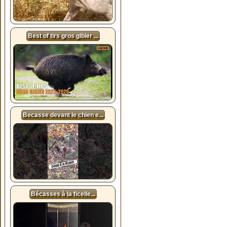
Best of tirs gros gibier ...
Becasse devant le chien e...
Bécasses à la ficelle...