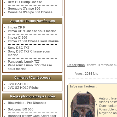
Drift HD 1080p Chasse
Geonaute X'snipe 300
Geonaute X'snipe 300 Chasse
Appareils Photos Numériques
Intova CP 9
Intova CP 9 Chasse sous marine
Intova IC 500
Intova IC 500 Chasse sous marine
Sony DSC TX7
Sony DSC TX7 Chasse sous
marine
Panasonic Lumix TZ7
Description
: chevreuil remis de b
Panasonic Lumix TZ7 Chasse
sous marine
Vues
:
2034
fois
Caméras / Caméscopes
JVC GZ-HD10
Infos sur l’auteur
:
JVC GZ-HD10 Pêche
Pièges photographique / vidéo
Auteur :
laur
Vidéos posté
Blazevideo - Pro Distance
Commentaire
Solognac BG 500
Votes obtenu
Moyenne ob
Bushnell Trophy Cam Aggressor