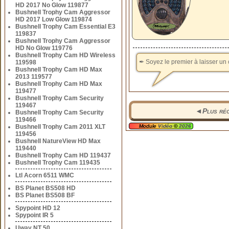
HD 2017 No Glow 119877
Bushnell Trophy Cam Aggressor
HD 2017 Low Glow 119874
Bushnell Trophy Cam Essential E3
119837
Bushnell Trophy Cam Aggressor
HD No Glow 119776
Bushnell Trophy Cam HD Wireless
✒ Soyez le premier à laisser un
119598
Bushnell Trophy Cam HD Max
2013 119577
Bushnell Trophy Cam HD Max
119477
Bushnell Trophy Cam Security
119467
◄
Plus ré
Bushnell Trophy Cam Security
119466
Bushnell Trophy Cam 2011 XLT
Module
Vidéo
©
2026
119456
Bushnell NatureView HD Max
119440
Bushnell Trophy Cam HD 119437
Bushnell Trophy Cam 119435
Ltl Acorn 6511 WMC
BS Planet BS508 HD
BS Planet BS508 BF
Spypoint HD 12
Spypoint IR 5
Uway NT 50