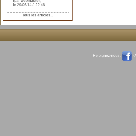
(par
webmaster
)
le 29/06/14 à 22:46
Tous les articles...
Rejoignez-nous :
- 