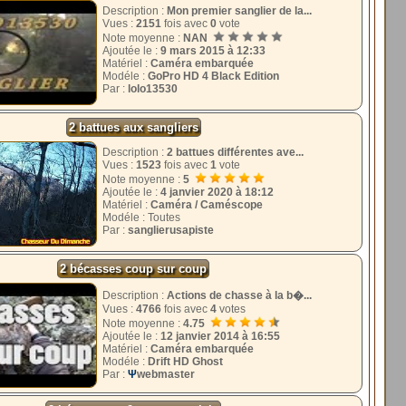
Description :
Mon premier sanglier de la...
Vues :
2151
fois avec
0
vote
Note moyenne :
NAN
Ajoutée le :
9 mars 2015 à 12:33
Matériel :
Caméra embarquée
Modéle :
GoPro HD 4 Black Edition
Par :
lolo13530
2 battues aux sangliers
Description :
2 battues différentes ave...
Vues :
1523
fois avec
1
vote
Note moyenne :
5
Ajoutée le :
4 janvier 2020 à 18:12
Matériel :
Caméra / Caméscope
Modéle : Toutes
Par :
sanglierusapiste
2 bécasses coup sur coup
Description :
Actions de chasse à la b�...
Vues :
4766
fois avec
4
votes
Note moyenne :
4.75
Ajoutée le :
12 janvier 2014 à 16:55
Matériel :
Caméra embarquée
Modéle :
Drift HD Ghost
Par :
Ψ
webmaster