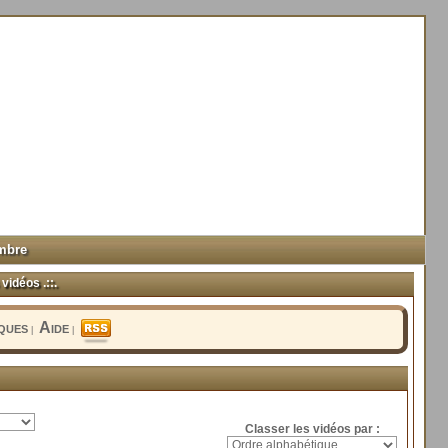
mbre
vidéos .::.
iques
Aide
|
|
Classer les vidéos par :