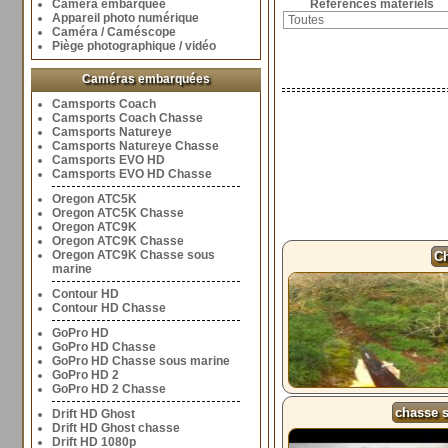
Caméra embarquée
Références matériels
Appareil photo numérique
Caméra / Caméscope
Piège photographique / vidéo
Caméras embarquées
Camsports Coach
Camsports Coach Chasse
Camsports Natureye
Camsports Natureye Chasse
Camsports EVO HD
Camsports EVO HD Chasse
Oregon ATC5K
Oregon ATC5K Chasse
Oregon ATC9K
Oregon ATC9K Chasse
Oregon ATC9K Chasse sous
Ch
marine
Contour HD
Contour HD Chasse
GoPro HD
GoPro HD Chasse
GoPro HD Chasse sous marine
GoPro HD 2
GoPro HD 2 Chasse
chasse 
Drift HD Ghost
Drift HD Ghost chasse
Drift HD 1080p