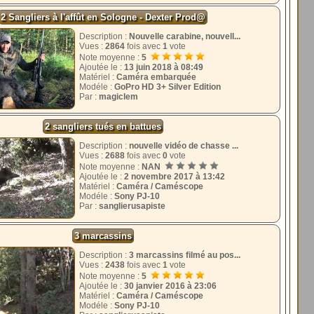
2 Sangliers à l'affût en Sologne - Dexter Prod@
Description :
Nouvelle carabine, nouvell...
Vues :
2864
fois avec
1
vote
Note moyenne :
5
Ajoutée le :
13 juin 2018 à 08:49
Matériel :
Caméra embarquée
Modéle :
GoPro HD 3+ Silver Edition
Par :
magiclem
2 sangliers tués en battues
Description :
nouvelle vidéo de chasse ...
Vues :
2688
fois avec
0
vote
Note moyenne :
NAN
Ajoutée le :
2 novembre 2017 à 13:42
Matériel :
Caméra / Caméscope
Modéle :
Sony PJ-10
Par :
sanglierusapiste
3 marcassins
Description :
3 marcassins filmé au pos...
Vues :
2438
fois avec
1
vote
Note moyenne :
5
Ajoutée le :
30 janvier 2016 à 23:06
Matériel :
Caméra / Caméscope
Modéle :
Sony PJ-10