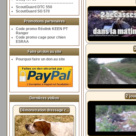
ScoutGuard DTC 550
ScoutGuard SG 570
Promotions partenaires
Code promo Réolink KEEN PT
Ranger
Code promo cage pour chien
ESRAA
Faire un don au site
Pourquoi faire un don au site
2 jou
Dernières vidéos
Démonstration dressage c...