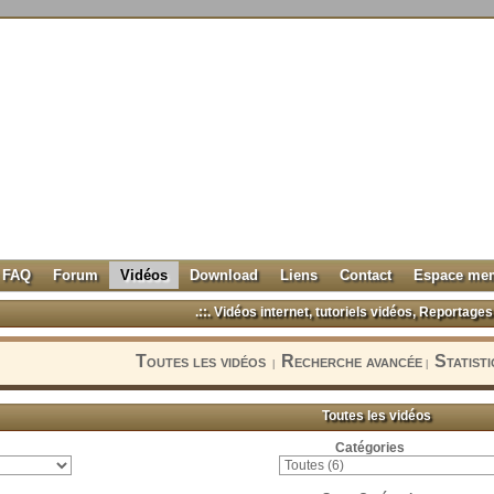
FAQ
Forum
Vidéos
Download
Liens
Contact
Espace me
.::. Vidéos internet, tutoriels vidéos, Reportages 
Toutes les vidéos
Recherche avancée
Statist
|
|
Toutes les vidéos
Catégories