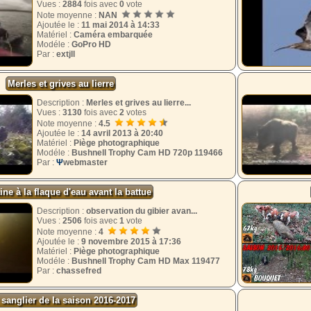
Vues :
2884
fois avec
0
vote
Note moyenne :
NAN
Ajoutée le :
11 mai 2014 à 14:33
Matériel :
Caméra embarquée
Modéle :
GoPro HD
Par :
extjll
Merles et grives au lierre
Description :
Merles et grives au lierre...
Vues :
3130
fois avec
2
votes
Note moyenne :
4.5
Ajoutée le :
14 avril 2013 à 20:40
Matériel :
Piège photographique
Modéle :
Bushnell Trophy Cam HD 720p 119466
Par :
Ψ
webmaster
ne à la flaque d'eau avant la battue
Description :
observation du gibier avan...
Vues :
2506
fois avec
1
vote
Note moyenne :
4
Ajoutée le :
9 novembre 2015 à 17:36
Matériel :
Piège photographique
Modéle :
Bushnell Trophy Cam HD Max 119477
Par :
chassefred
 sanglier de la saison 2016-2017