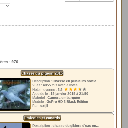
tères :
970
Chasse du pigeon 2015
Description :
Chasse en plusieurs sortie...
Vues :
4855
fois avec
2
votes
Note moyenne :
3.5
Ajoutée le :
15 janvier 2015 à 21:50
Matériel :
Caméra embarquée
Modéle :
GoPro HD 3 Black Edition
Par :
extjll
limicoles et canards
Description :
chasse du gibiers d'eau en...