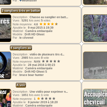
Par :
Ψ
webmaster
3 sangliers tirés en battue
Description :
Chasse au sanglier en batt...
Vues :
5291
fois avec
5
votes
Note moyenne :
4.6
Ajoutée le :
9 mai 2015 à 19:39
Matériel :
Caméra embarquée
Modéle :
Drift HD Ghost
Par :
le cévenol
4 sangliers au
Description :
vidéo de plusieurs tirs d...
Vues :
2985
fois avec
0
vote
Note moyenne :
NAN
Ajoutée le :
28 mai 2016 à 00:23
Matériel :
Caméra embarquée
Modéle :
Drift HD Ghost S
Par :
bruce boar hunter
A voir
Description :
Une vidéo pour exprimer n...
Vues :
1851
fois avec
1
vote
Note moyenne :
1
Ajoutée le :
8 janvier 2019 à 18:20
Matériel :
Caméra embarquée