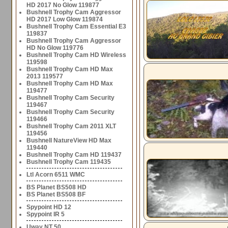
HD 2017 No Glow 119877
Bushnell Trophy Cam Aggressor
HD 2017 Low Glow 119874
Bushnell Trophy Cam Essential E3
119837
Bushnell Trophy Cam Aggressor
HD No Glow 119776
Bushnell Trophy Cam HD Wireless
119598
Bushnell Trophy Cam HD Max
2013 119577
Bushnell Trophy Cam HD Max
119477
Bushnell Trophy Cam Security
119467
Bushnell Trophy Cam Security
119466
Bushnell Trophy Cam 2011 XLT
119456
Bushnell NatureView HD Max
119440
Bushnell Trophy Cam HD 119437
Bushnell Trophy Cam 119435
Ltl Acorn 6511 WMC
BS Planet BS508 HD
BS Planet BS508 BF
Spypoint HD 12
Spypoint IR 5
Uway NT 50