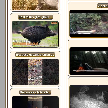
2 perd
Best of tirs gros gibier ...
Becasse devant le chien e...
Bécasses à la ficelle...