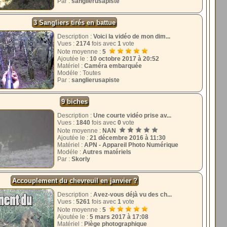
Par :
sanglierusapiste
3 Sangliers tirés en battue
Description :
Voici la vidéo de mon dim...
Vues :
2174
fois avec
1
vote
Note moyenne :
5
Ajoutée le :
10 octobre 2017 à 20:52
Matériel :
Caméra embarquée
Modéle : Toutes
Par :
sanglierusapiste
9 biches
Description :
Une courte vidéo prise av...
Vues :
1840
fois avec
0
vote
Note moyenne :
NAN
Ajoutée le :
21 décembre 2016 à 11:30
Matériel :
APN - Appareil Photo Numérique
Modéle :
Autres matériels
Par :
Skorly
Accouplement du chevreuil en janvier ?
Description :
Avez-vous déjà vu des ch...
Vues :
5261
fois avec
1
vote
Note moyenne :
5
Ajoutée le :
5 mars 2017 à 17:08
Matériel :
Piège photographique