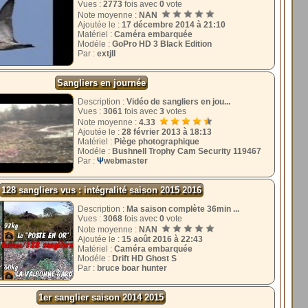
Vues :
2773
fois avec
0
vote
Note moyenne :
NAN
Ajoutée le :
17 décembre 2014 à 21:10
Matériel :
Caméra embarquée
Modéle :
GoPro HD 3 Black Edition
Par :
extjll
Sangliers en journée
Description :
Vidéo de sangliers en jou...
Vues :
3061
fois avec
3
votes
Note moyenne :
4.33
Ajoutée le :
28 février 2013 à 18:13
Matériel :
Piège photographique
Modéle :
Bushnell Trophy Cam Security 119467
Par :
Ψ
webmaster
128 sangliers vus : intégralité saison 2015 2016
Description :
Ma saison complète 36min ...
Vues :
3068
fois avec
0
vote
Note moyenne :
NAN
Ajoutée le :
15 août 2016 à 22:43
Matériel :
Caméra embarquée
Modéle :
Drift HD Ghost S
Par :
bruce boar hunter
1er sanglier saison 2014 2015