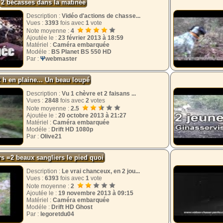
2 bécasses dans la matinée
Description :
Vidéo d'actions de chasse...
Vues :
3393
fois avec
1
vote
Note moyenne :
4
Ajoutée le :
23 février 2013 à 18:59
Matériel :
Caméra embarquée
Modéle :
BS Planet BS 550 HD
Par :
Ψ
webmaster
2 h en plaine... Un beau loupé
Description :
Vu 1 chèvre et 2 faisans ...
Vues :
2848
fois avec
2
votes
Note moyenne :
2.5
Ajoutée le :
20 octobre 2013 à 21:27
Matériel :
Caméra embarquée
Modéle :
Drift HD 1080p
Par :
Olive21
rs =2 beaux sangliers le pied quoi
Description :
Le vrai chanceux, en 2 jou...
Vues :
6393
fois avec
1
vote
Note moyenne :
2
Ajoutée le :
19 novembre 2013 à 09:15
Matériel :
Caméra embarquée
Modéle :
Drift HD Ghost
Par :
legoretdu04