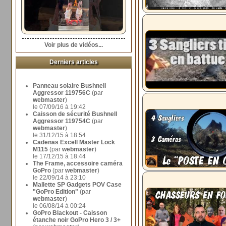
Voir plus de vidéos...
Derniers articles
Panneau solaire Bushnell
Aggressor 119756C
(par
webmaster
)
le 07/09/16 à 19:42
Caisson de sécurité Bushnell
Aggressor 119754C
(par
webmaster
)
le 31/12/15 à 18:54
Cadenas Excell Master Lock
M115
(par
webmaster
)
le 17/12/15 à 18:44
The Frame, accessoire caméra
GoPro
(par
webmaster
)
le 22/09/14 à 23:10
Mallette SP Gadgets POV Case
"GoPro Edition"
(par
webmaster
)
le 06/08/14 à 00:24
GoPro Blackout - Caisson
étanche noir GoPro Hero 3 / 3+