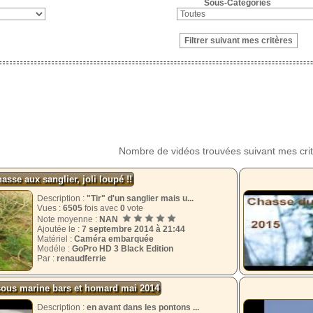
Sous-Catégories
Nombre de vidéos trouvées suivant mes cri
asse aux sanglier, joli loupé !!
Description :
"Tir" d'un sanglier mais u...
Vues :
6505
fois avec
0
vote
Note moyenne :
NAN
Ajoutée le :
7 septembre 2014 à 21:44
Matériel :
Caméra embarquée
Modéle :
GoPro HD 3 Black Edition
Par :
renaudferrie
sous marine bars et homard mai 2014
Description :
en avant dans les pontons ...