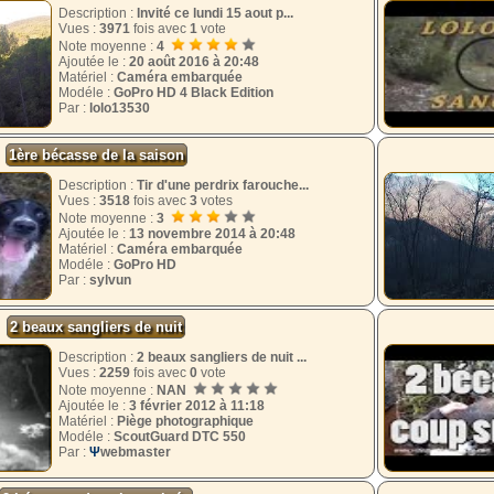
Description :
Invité ce lundi 15 aout p...
Vues :
3971
fois avec
1
vote
Note moyenne :
4
Ajoutée le :
20 août 2016 à 20:48
Matériel :
Caméra embarquée
Modéle :
GoPro HD 4 Black Edition
Par :
lolo13530
1ère bécasse de la saison
Description :
Tir d'une perdrix farouche...
Vues :
3518
fois avec
3
votes
Note moyenne :
3
Ajoutée le :
13 novembre 2014 à 20:48
Matériel :
Caméra embarquée
Modéle :
GoPro HD
Par :
sylvun
2 beaux sangliers de nuit
Description :
2 beaux sangliers de nuit ...
Vues :
2259
fois avec
0
vote
Note moyenne :
NAN
Ajoutée le :
3 février 2012 à 11:18
Matériel :
Piège photographique
Modéle :
ScoutGuard DTC 550
Par :
Ψ
webmaster