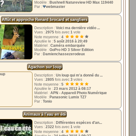
Modéle :
Bushnell Natureview HD Max 119440
Par :
Ψ
webmaster
Affût et approche Renard brocard et sangliers
Description :
Voici ma dernière vidéo ...
Vues :
2975
fois avec
1
vote
Note moyenne :
4
Ajoutée le :
5 août 2016 à 20:49
Matériel :
Caméra embarquée
Modéle :
GoPro HD 3 Silver Edition
Par :
Damienchassezerodeux
Agachon sur loup
Description :
Un loup qui m'a donné du ...
Vues :
2805
fois avec
3
votes
Note moyenne :
5
Ajoutée le :
23 mars 2012 à 08:17
Matériel :
APN - Appareil Photo Numérique
Modéle :
Panasonic Lumix TZ7
Par :
Tonio
Animaux à l'eau en été
Description :
Différentes espèces d'an...
Vues :
2322
fois avec
1
vote
Note moyenne :
4