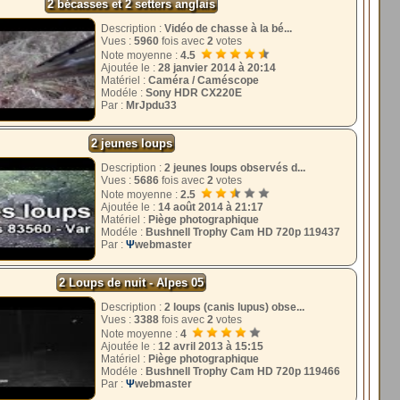
2 bécasses et 2 setters anglais
Description :
Vidéo de chasse à la bé...
Vues :
5960
fois avec
2
votes
Note moyenne :
4.5
Ajoutée le :
28 janvier 2014 à 20:14
Matériel :
Caméra / Caméscope
Modéle :
Sony HDR CX220E
Par :
MrJpdu33
2 jeunes loups
Description :
2 jeunes loups observés d...
Vues :
5686
fois avec
2
votes
Note moyenne :
2.5
Ajoutée le :
14 août 2014 à 21:17
Matériel :
Piège photographique
Modéle :
Bushnell Trophy Cam HD 720p 119437
Par :
Ψ
webmaster
2 Loups de nuit - Alpes 05
Description :
2 loups (canis lupus) obse...
Vues :
3388
fois avec
2
votes
Note moyenne :
4
Ajoutée le :
12 avril 2013 à 15:15
Matériel :
Piège photographique
Modéle :
Bushnell Trophy Cam HD 720p 119466
Par :
Ψ
webmaster