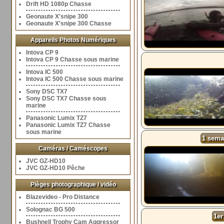
Drift HD 1080p Chasse
Geonaute X'snipe 300
Geonaute X'snipe 300 Chasse
Appareils Photos Numériques
Intova CP 9
Intova CP 9 Chasse sous marine
Intova IC 500
Intova IC 500 Chasse sous marine
Sony DSC TX7
Sony DSC TX7 Chasse sous
marine
Panasonic Lumix TZ7
Panasonic Lumix TZ7 Chasse
sous marine
1 semai
Caméras / Caméscopes
JVC GZ-HD10
JVC GZ-HD10 Pêche
Pièges photographique / vidéo
Blazevideo - Pro Distance
Solognac BG 500
1er
Bushnell Trophy Cam Aggressor