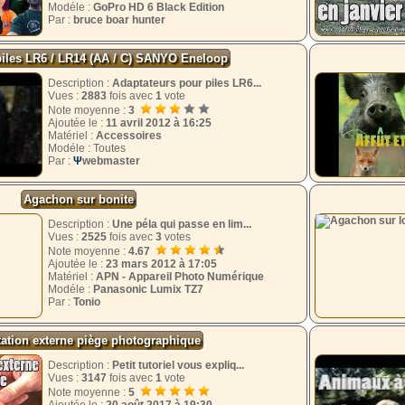
Modéle :
GoPro HD 6 Black Edition
Par :
bruce boar hunter
piles LR6 / LR14 (AA / C) SANYO Eneloop
Description :
Adaptateurs pour piles LR6...
Vues :
2883
fois avec
1
vote
Note moyenne :
3
Ajoutée le :
11 avril 2012 à 16:25
Matériel :
Accessoires
Modéle : Toutes
Par :
Ψ
webmaster
Agachon sur bonite
Description :
Une péla qui passe en lim...
Vues :
2525
fois avec
3
votes
Note moyenne :
4.67
Ajoutée le :
23 mars 2012 à 17:05
Matériel :
APN - Appareil Photo Numérique
Modéle :
Panasonic Lumix TZ7
Par :
Tonio
ation externe piège photographique
Description :
Petit tutoriel vous expliq...
Vues :
3147
fois avec
1
vote
Note moyenne :
5