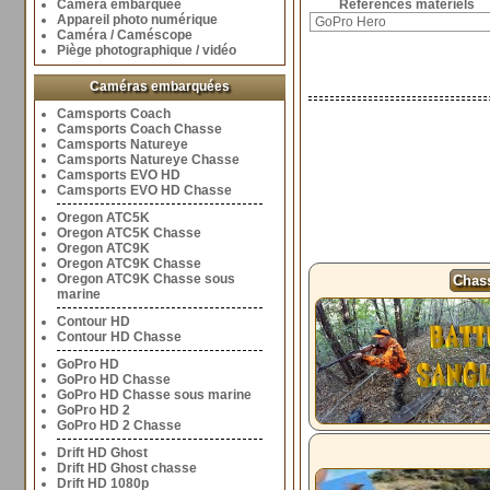
Caméra embarquée
Références matériels
Appareil photo numérique
Caméra / Caméscope
Piège photographique / vidéo
Caméras embarquées
Camsports Coach
Camsports Coach Chasse
Camsports Natureye
Camsports Natureye Chasse
Camsports EVO HD
Camsports EVO HD Chasse
Oregon ATC5K
Oregon ATC5K Chasse
Oregon ATC9K
Oregon ATC9K Chasse
Oregon ATC9K Chasse sous
Chass
marine
Contour HD
Contour HD Chasse
GoPro HD
GoPro HD Chasse
GoPro HD Chasse sous marine
GoPro HD 2
GoPro HD 2 Chasse
Drift HD Ghost
Drift HD Ghost chasse
Drift HD 1080p