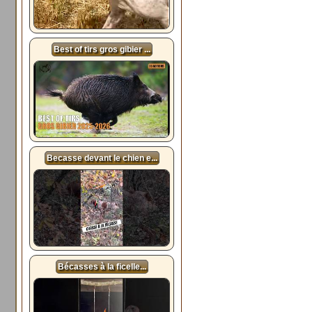
Best of tirs gros gibier ...
Becasse devant le chien e...
Bécasses à la ficelle...