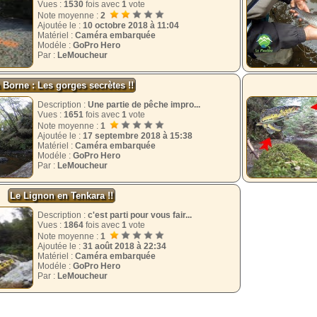
Vues :
1530
fois avec
1
vote
Note moyenne :
2
Ajoutée le :
10 octobre 2018 à 11:04
Matériel :
Caméra embarquée
Modéle :
GoPro Hero
Par :
LeMoucheur
 Borne : Les gorges secrètes !!
Description :
Une partie de pêche impro...
Vues :
1651
fois avec
1
vote
Note moyenne :
1
Ajoutée le :
17 septembre 2018 à 15:38
Matériel :
Caméra embarquée
Modéle :
GoPro Hero
Par :
LeMoucheur
Le Lignon en Tenkara !!
Description :
c'est parti pour vous fair...
Vues :
1864
fois avec
1
vote
Note moyenne :
1
Ajoutée le :
31 août 2018 à 22:34
Matériel :
Caméra embarquée
Modéle :
GoPro Hero
Par :
LeMoucheur