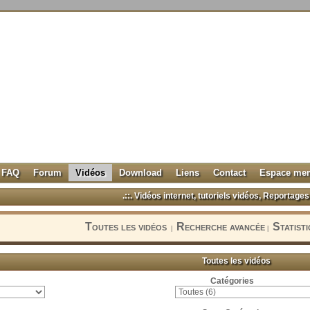
FAQ
Forum
Vidéos
Download
Liens
Contact
Espace me
.::. Vidéos internet, tutoriels vidéos, Reportages 
Toutes les vidéos
Recherche avancée
Statist
|
|
Toutes les vidéos
Catégories