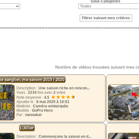
Sous-Catégories
Nombre de vidéos trouvées suivant mes cr
e sanglier, ma saison 2019 / 2020
Description :
Une saison riche en rencon...
Vues :
2234
fois avec
2
votes
Note moyenne :
4.5
Ajoutée le :
8 mai 2020 à 10:51
Matériel :
Caméra embarquée
Modéle :
GoPro Hero
Par :
nanoukat
L'Allier
Description :
Commençons la saison en d...