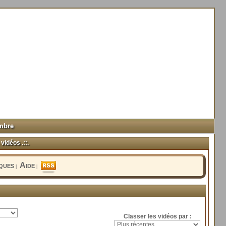
mbre
vidéos .::.
iques
Aide
|
|
Classer les vidéos par :