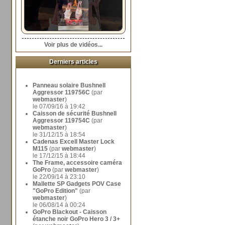
Voir plus de vidéos...
Derniers articles
Panneau solaire Bushnell
Aggressor 119756C
(par
webmaster
)
le 07/09/16 à 19:42
Caisson de sécurité Bushnell
Aggressor 119754C
(par
webmaster
)
le 31/12/15 à 18:54
Cadenas Excell Master Lock
M115
(par
webmaster
)
le 17/12/15 à 18:44
The Frame, accessoire caméra
GoPro
(par
webmaster
)
le 22/09/14 à 23:10
Mallette SP Gadgets POV Case
"GoPro Edition"
(par
webmaster
)
le 06/08/14 à 00:24
GoPro Blackout - Caisson
étanche noir GoPro Hero 3 / 3+