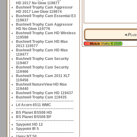
HD 2017 No Glow 119877
Bushnell Trophy Cam Aggressor
HD 2017 Low Glow 119874
Bushnell Trophy Cam Essential E3
119837
Bushnell Trophy Cam Aggressor
HD No Glow 119776
Bushnell Trophy Cam HD Wireless
◄
Plus
119598
Bushnell Trophy Cam HD Max
Module
Vidéo
©
2026
2013 119577
Bushnell Trophy Cam HD Max
119477
Bushnell Trophy Cam Security
119467
Bushnell Trophy Cam Security
119466
Bushnell Trophy Cam 2011 XLT
119456
Bushnell NatureView HD Max
119440
Bushnell Trophy Cam HD 119437
Bushnell Trophy Cam 119435
Ltl Acorn 6511 WMC
BS Planet BS508 HD
BS Planet BS508 BF
Spypoint HD 12
Spypoint IR 5
Uway NT 50