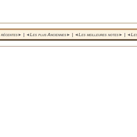
 récentes
► | ◄
Les plus Anciennes
► | ◄
Les meilleures notes
► | ◄
Le