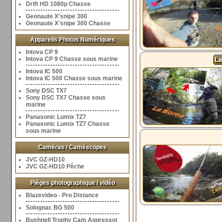
Drift HD 1080p Chasse
Geonaute X'snipe 300
Geonaute X'snipe 300 Chasse
Appareils Photos Numériques
Intova CP 9
Intova CP 9 Chasse sous marine
La
Intova IC 500
Intova IC 500 Chasse sous marine
Sony DSC TX7
Sony DSC TX7 Chasse sous
marine
Panasonic Lumix TZ7
Panasonic Lumix TZ7 Chasse
sous marine
Caméras / Caméscopes
JVC GZ-HD10
JVC GZ-HD10 Pêche
Pièges photographique / vidéo
Blazevideo - Pro Distance
Solognac BG 500
Bushnell Trophy Cam Aggressor