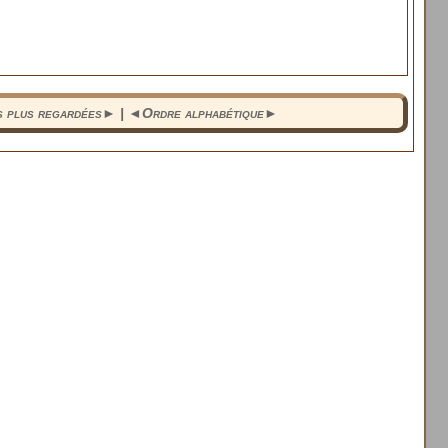
s plus regardées
► | ◄
Ordre alphabétique
►