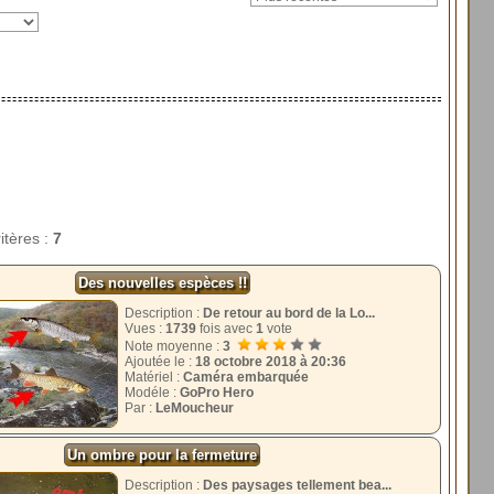
itères :
7
Des nouvelles espèces !!
Description :
De retour au bord de la Lo...
Vues :
1739
fois avec
1
vote
Note moyenne :
3
Ajoutée le :
18 octobre 2018 à 20:36
Matériel :
Caméra embarquée
Modéle :
GoPro Hero
Par :
LeMoucheur
Un ombre pour la fermeture
Description :
Des paysages tellement bea...