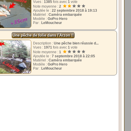
Vues :
1385
fois avec
1
vote
Note moyenne :
2
Ajoutée le :
22 septembre 2018 à 19:13
Matériel :
Caméra embarquée
Modéle :
GoPro Hero
Par :
LeMoucheur
Une pêche de folie dans l'Arzon !!
Description :
Une pêche bien réussie d...
Vues :
1971
fois avec
1
vote
Note moyenne :
1
Ajoutée le :
7 septembre 2018 à 22:05
Matériel :
Caméra embarquée
Modéle :
GoPro Hero
Par :
LeMoucheur