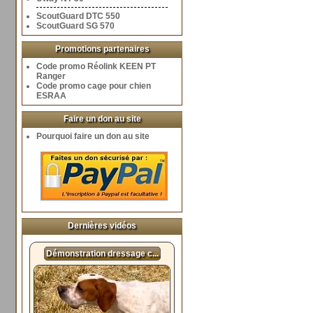
ScoutGuard DTC 550
ScoutGuard SG 570
Promotions partenaires
Code promo Réolink KEEN PT
Ranger
Code promo cage pour chien
ESRAA
Faire un don au site
Pourquoi faire un don au site
Dernières vidéos
Démonstration dressage c...