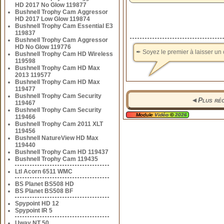
HD 2017 No Glow 119877
Bushnell Trophy Cam Aggressor
HD 2017 Low Glow 119874
Bushnell Trophy Cam Essential E3
119837
Bushnell Trophy Cam Aggressor
HD No Glow 119776
✒ Soyez le premier à laisser un
Bushnell Trophy Cam HD Wireless
119598
Bushnell Trophy Cam HD Max
2013 119577
Bushnell Trophy Cam HD Max
119477
Bushnell Trophy Cam Security
◄
Plus ré
119467
Bushnell Trophy Cam Security
Module
Vidéo
©
2026
119466
Bushnell Trophy Cam 2011 XLT
119456
Bushnell NatureView HD Max
119440
Bushnell Trophy Cam HD 119437
Bushnell Trophy Cam 119435
Ltl Acorn 6511 WMC
BS Planet BS508 HD
BS Planet BS508 BF
Spypoint HD 12
Spypoint IR 5
Uway NT 50