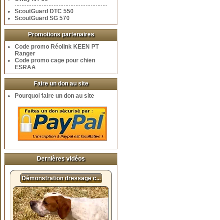
ScoutGuard DTC 550
ScoutGuard SG 570
Promotions partenaires
Code promo Réolink KEEN PT
Ranger
Code promo cage pour chien
ESRAA
Faire un don au site
Pourquoi faire un don au site
Dernières vidéos
Démonstration dressage c...