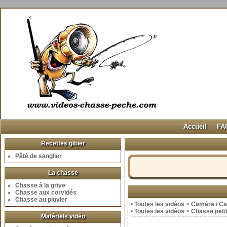
Accueil
FA
Recettes gibier
Pâté de sanglier
La chasse
Chasse à la grive
Chasse aux corvidés
Chasse au pluvier
•
Toutes les vidéos
>
Caméra / C
•
Toutes les vidéos
>
Chasse petit
Matériels vidéo