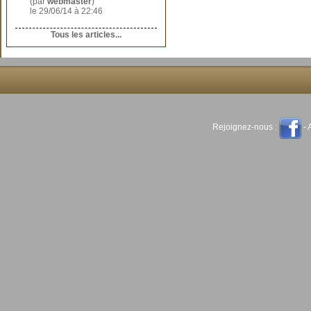
(par
webmaster
)
le 29/06/14 à 22:46
Tous les articles...
Rejoignez-nous :
- 