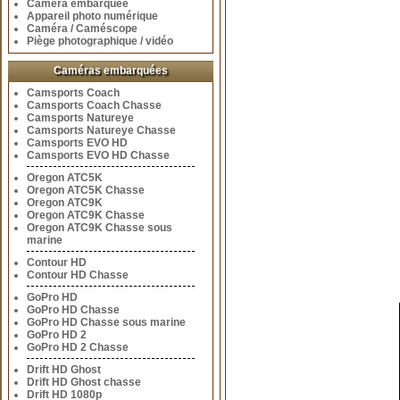
Caméra embarquée
Appareil photo numérique
Caméra / Caméscope
Piège photographique / vidéo
Caméras embarquées
Camsports Coach
Camsports Coach Chasse
Camsports Natureye
Camsports Natureye Chasse
Camsports EVO HD
Camsports EVO HD Chasse
Oregon ATC5K
Oregon ATC5K Chasse
Oregon ATC9K
Oregon ATC9K Chasse
Oregon ATC9K Chasse sous
marine
Contour HD
Contour HD Chasse
GoPro HD
GoPro HD Chasse
GoPro HD Chasse sous marine
GoPro HD 2
GoPro HD 2 Chasse
Drift HD Ghost
Drift HD Ghost chasse
Drift HD 1080p