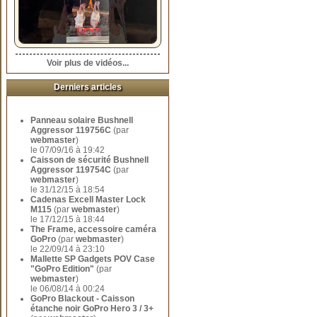
Voir plus de vidéos...
Derniers articles
Panneau solaire Bushnell
Aggressor 119756C
(par
webmaster
)
le 07/09/16 à 19:42
Caisson de sécurité Bushnell
Aggressor 119754C
(par
webmaster
)
le 31/12/15 à 18:54
Cadenas Excell Master Lock
M115
(par
webmaster
)
le 17/12/15 à 18:44
The Frame, accessoire caméra
GoPro
(par
webmaster
)
le 22/09/14 à 23:10
Mallette SP Gadgets POV Case
"GoPro Edition"
(par
webmaster
)
le 06/08/14 à 00:24
GoPro Blackout - Caisson
étanche noir GoPro Hero 3 / 3+