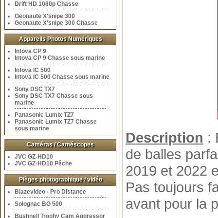
Drift HD 1080p Chasse
Geonaute X'snipe 300
Geonaute X'snipe 300 Chasse
Appareils Photos Numériques
Intova CP 9
Intova CP 9 Chasse sous marine
Intova IC 500
Intova IC 500 Chasse sous marine
Sony DSC TX7
Sony DSC TX7 Chasse sous
marine
Panasonic Lumix TZ7
Panasonic Lumix TZ7 Chasse
sous marine
Description
: 
Caméras / Caméscopes
de balles parf
JVC GZ-HD10
JVC GZ-HD10 Pêche
2019 et 2022 
Pièges photographique / vidéo
Pas toujours fa
Blazevideo - Pro Distance
avant pour la pr
Solognac BG 500
Bushnell Trophy Cam Aggressor