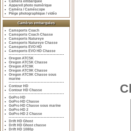
Caméra embarquée
Appareil photo numérique
Caméra / Caméscope
Piège photographique / vidéo
Caméras embarquées
Camsports Coach
Camsports Coach Chasse
Camsports Natureye
Camsports Natureye Chasse
Camsports EVO HD
Camsports EVO HD Chasse
Oregon ATC5K
Oregon ATC5K Chasse
Oregon ATC9K
Oregon ATC9K Chasse
Oregon ATC9K Chasse sous
marine
C
Contour HD
Contour HD Chasse
GoPro HD
GoPro HD Chasse
GoPro HD Chasse sous marine
GoPro HD 2
GoPro HD 2 Chasse
Drift HD Ghost
Drift HD Ghost chasse
Drift HD 1080p