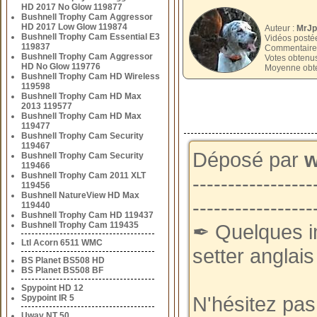
HD 2017 No Glow 119877
Bushnell Trophy Cam Aggressor
HD 2017 Low Glow 119874
Auteur :
MrJp
Bushnell Trophy Cam Essential E3
Vidéos postée
119837
Commentaires
Bushnell Trophy Cam Aggressor
Votes obtenus
HD No Glow 119776
Moyenne obt
Bushnell Trophy Cam HD Wireless
119598
Bushnell Trophy Cam HD Max
2013 119577
Bushnell Trophy Cam HD Max
119477
Bushnell Trophy Cam Security
119467
Déposé par
w
Bushnell Trophy Cam Security
119466
Bushnell Trophy Cam 2011 XLT
-----------------
119456
Bushnell NatureView HD Max
-----------------
119440
Bushnell Trophy Cam HD 119437
Bushnell Trophy Cam 119435
✒ Quelques i
Ltl Acorn 6511 WMC
setter anglais
BS Planet BS508 HD
BS Planet BS508 BF
Spypoint HD 12
N'hésitez pas
Spypoint IR 5
Uway NT 50