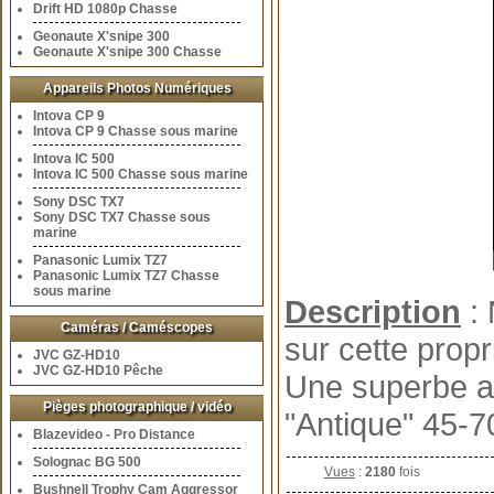
Drift HD 1080p Chasse
Geonaute X'snipe 300
Geonaute X'snipe 300 Chasse
Appareils Photos Numériques
Intova CP 9
Intova CP 9 Chasse sous marine
Intova IC 500
Intova IC 500 Chasse sous marine
Sony DSC TX7
Sony DSC TX7 Chasse sous
marine
Panasonic Lumix TZ7
Panasonic Lumix TZ7 Chasse
sous marine
Description
: 
Caméras / Caméscopes
sur cette propr
JVC GZ-HD10
JVC GZ-HD10 Pêche
Une superbe ac
Pièges photographique / vidéo
"Antique" 45-7
Blazevideo - Pro Distance
Solognac BG 500
Vues
:
2180
fois
Bushnell Trophy Cam Aggressor