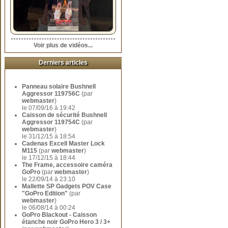
Voir plus de vidéos...
Derniers articles
Panneau solaire Bushnell
Aggressor 119756C
(par
webmaster
)
le 07/09/16 à 19:42
Caisson de sécurité Bushnell
Aggressor 119754C
(par
webmaster
)
le 31/12/15 à 18:54
Cadenas Excell Master Lock
M115
(par
webmaster
)
le 17/12/15 à 18:44
The Frame, accessoire caméra
GoPro
(par
webmaster
)
le 22/09/14 à 23:10
Mallette SP Gadgets POV Case
"GoPro Edition"
(par
webmaster
)
le 06/08/14 à 00:24
GoPro Blackout - Caisson
étanche noir GoPro Hero 3 / 3+