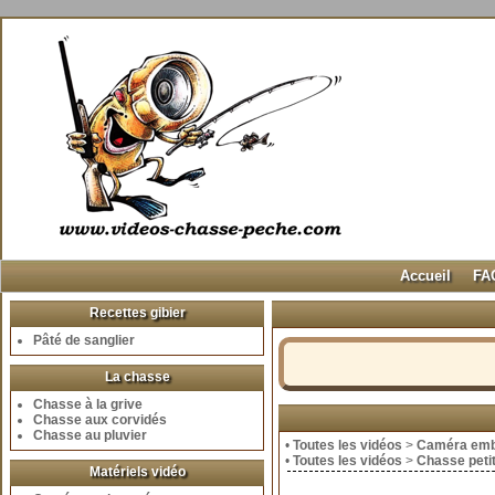
Accueil
FA
Recettes gibier
Pâté de sanglier
La chasse
Chasse à la grive
Chasse aux corvidés
Chasse au pluvier
•
Toutes les vidéos
>
Caméra em
•
Toutes les vidéos
>
Chasse petit
Matériels vidéo