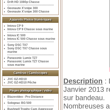
Drift HD 1080p Chasse
Geonaute X'snipe 300
Geonaute X'snipe 300 Chasse
Appareils Photos Numériques
Intova CP 9
Intova CP 9 Chasse sous marine
Intova IC 500
Intova IC 500 Chasse sous marine
Sony DSC TX7
Sony DSC TX7 Chasse sous
marine
Panasonic Lumix TZ7
Panasonic Lumix TZ7 Chasse
sous marine
Caméras / Caméscopes
Description
: 
JVC GZ-HD10
JVC GZ-HD10 Pêche
Janvier 2013 r
Pièges photographique / vidéo
sur bandeau.
Blazevideo - Pro Distance
Solognac BG 500
Nombreuses act
Bushnell Trophy Cam Aggressor