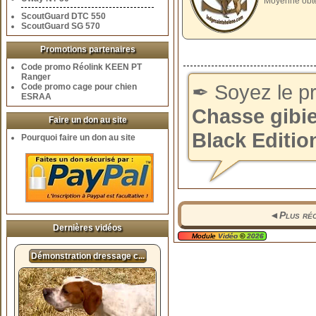
Moyenne obt
ScoutGuard DTC 550
ScoutGuard SG 570
Promotions partenaires
Code promo Réolink KEEN PT
Ranger
✒ Soyez le pr
Code promo cage pour chien
ESRAA
Chasse gibie
Faire un don au site
Black Editio
Pourquoi faire un don au site
◄
Plus ré
Dernières vidéos
Module
Vidéo
©
2026
Démonstration dressage c...