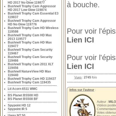
à bouche.
HD 2017 No Glow 119877
Bushnell Trophy Cam Aggressor
HD 2017 Low Glow 119874
Bushnell Trophy Cam Essential E3
119837
Bushnell Trophy Cam Aggressor
HD No Glow 119776
Bushnell Trophy Cam HD Wireless
Pour voir l'épi
119598
Bushnell Trophy Cam HD Max
Lien ICI
2013 119577
Bushnell Trophy Cam HD Max
119477
Bushnell Trophy Cam Security
119467
Pour voir l'épi
Bushnell Trophy Cam Security
119466
Lien ICI
Bushnell Trophy Cam 2011 XLT
119456
Bushnell NatureView HD Max
119440
Vues
:
2745
fois
Bushnell Trophy Cam HD 119437
Bushnell Trophy Cam 119435
Ltl Acorn 6511 WMC
Infos sur l’auteur
:
BS Planet BS508 HD
BS Planet BS508 BF
Auteur :
MILO
Spypoint HD 12
Vidéos postée
Spypoint IR 5
Commentaire 
Votes obtenus
Uway NT 50