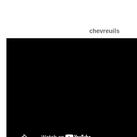
chevreuils