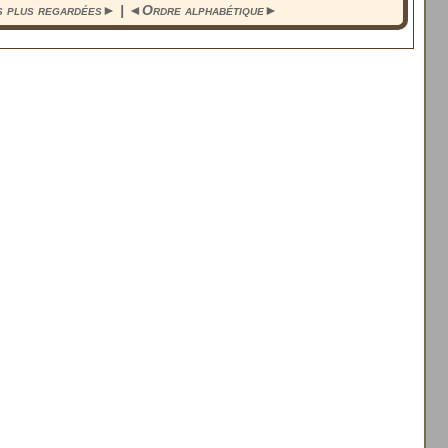
s plus regardées
► | ◄
Ordre alphabétique
►