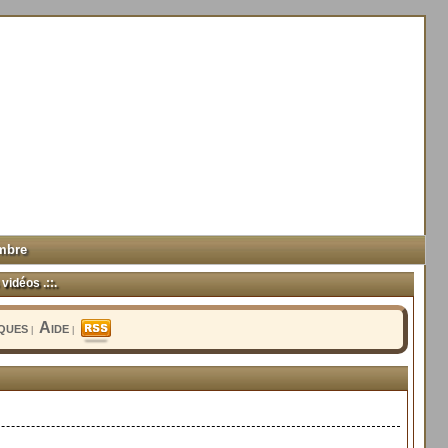
mbre
vidéos .::.
iques
Aide
|
|