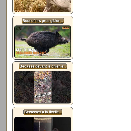
Best of tirs gros gibier ...
Becasse devant le chien e...
Bécasses à la ficelle...