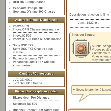
Drift HD 1080p Chasse
Geonaute X'snipe 300
Geonaute X'snipe 300 Chasse
Description
: chevreuils filme 
Appareils Photos Numériques
Vues
:
1922
fois
Intova CP 9
Intova CP 9 Chasse sous marine
Infos sur l’auteur
:
Intova IC 500
Intova IC 500 Chasse sous marine
Sony DSC TX7
Auteur :
sangl
Sony DSC TX7 Chasse sous
Vidéos postée
marine
Commentaire 
Votes obtenus
Panasonic Lumix TZ7
Moyenne obte
Panasonic Lumix TZ7 Chasse
sous marine
Caméras / Caméscopes
JVC GZ-HD10
JVC GZ-HD10 Pêche
✒ Soyez le premier à laisse
Pièges photographique / vidéo
Blazevideo - Pro Distance
Solognac BG 500
Bushnell Trophy Cam Aggressor