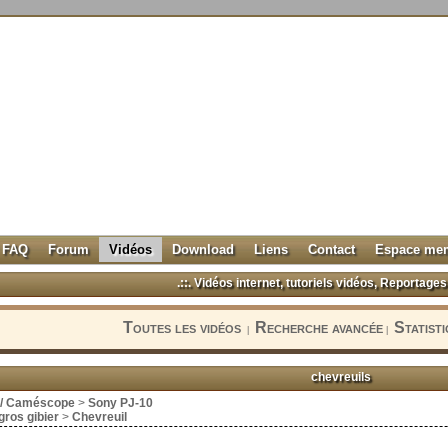
FAQ
Forum
Vidéos
Download
Liens
Contact
Espace me
.::. Vidéos internet, tutoriels vidéos, Reportages 
Toutes les vidéos
Recherche avancée
Statist
|
|
chevreuils
/ Caméscope
>
Sony PJ-10
ros gibier
>
Chevreuil