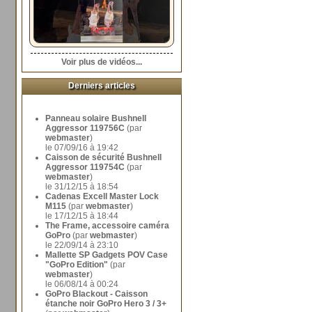
Voir plus de vidéos...
Derniers articles
Panneau solaire Bushnell
Aggressor 119756C
(par
webmaster
)
le 07/09/16 à 19:42
Caisson de sécurité Bushnell
Aggressor 119754C
(par
webmaster
)
le 31/12/15 à 18:54
Cadenas Excell Master Lock
M115
(par
webmaster
)
le 17/12/15 à 18:44
The Frame, accessoire caméra
GoPro
(par
webmaster
)
le 22/09/14 à 23:10
Mallette SP Gadgets POV Case
"GoPro Edition"
(par
webmaster
)
le 06/08/14 à 00:24
GoPro Blackout - Caisson
étanche noir GoPro Hero 3 / 3+