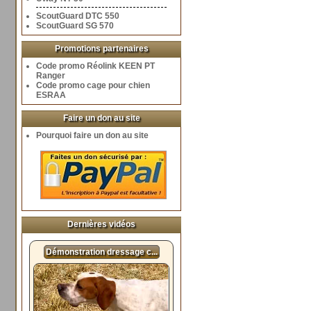
ScoutGuard DTC 550
ScoutGuard SG 570
Promotions partenaires
Code promo Réolink KEEN PT
Ranger
Code promo cage pour chien
ESRAA
Faire un don au site
Pourquoi faire un don au site
Dernières vidéos
Démonstration dressage c...