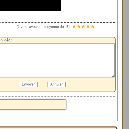
(
1
vote, avec une moyenne de :
5
)
 vidéo
: