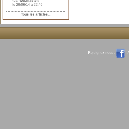
(par
webmaster
)
le 29/06/14 à 22:46
Tous les articles...
Rejoignez-nous :
- 