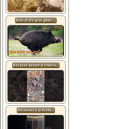
Best of tirs gros gibier ...
Becasse devant le chien e...
Bécasses à la ficelle...