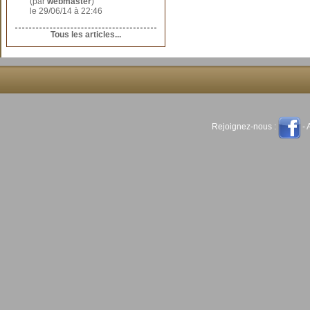
(par
webmaster
)
le 29/06/14 à 22:46
Tous les articles...
Rejoignez-nous :
- 