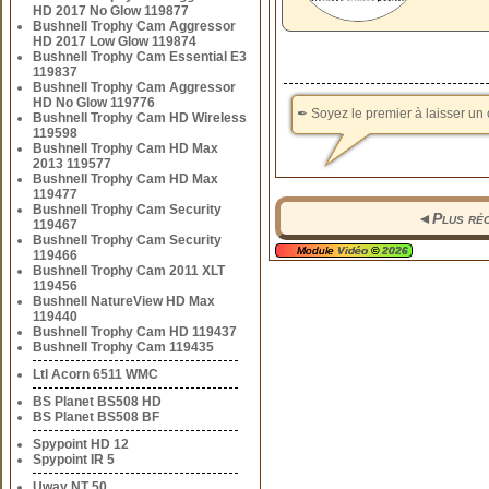
HD 2017 No Glow 119877
Bushnell Trophy Cam Aggressor
HD 2017 Low Glow 119874
Bushnell Trophy Cam Essential E3
119837
Bushnell Trophy Cam Aggressor
HD No Glow 119776
✒ Soyez le premier à laisser un
Bushnell Trophy Cam HD Wireless
119598
Bushnell Trophy Cam HD Max
2013 119577
Bushnell Trophy Cam HD Max
119477
Bushnell Trophy Cam Security
◄
Plus ré
119467
Bushnell Trophy Cam Security
Module
Vidéo
©
2026
119466
Bushnell Trophy Cam 2011 XLT
119456
Bushnell NatureView HD Max
119440
Bushnell Trophy Cam HD 119437
Bushnell Trophy Cam 119435
Ltl Acorn 6511 WMC
BS Planet BS508 HD
BS Planet BS508 BF
Spypoint HD 12
Spypoint IR 5
Uway NT 50