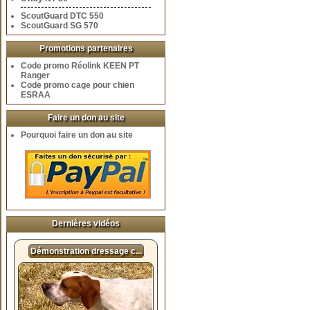
ScoutGuard DTC 550
ScoutGuard SG 570
Promotions partenaires
Code promo Réolink KEEN PT
Ranger
Code promo cage pour chien
ESRAA
Faire un don au site
Pourquoi faire un don au site
Dernières vidéos
Démonstration dressage c...