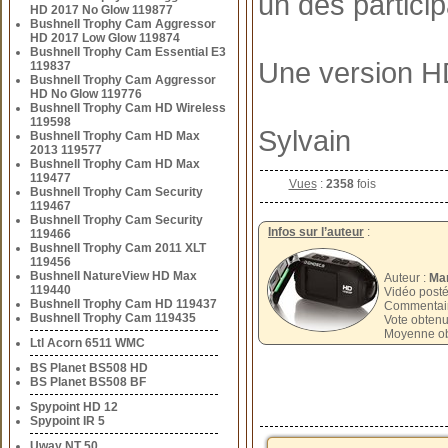
un des particip
HD 2017 No Glow 119877
Bushnell Trophy Cam Aggressor
HD 2017 Low Glow 119874
Bushnell Trophy Cam Essential E3
Une version HD
119837
Bushnell Trophy Cam Aggressor
HD No Glow 119776
Bushnell Trophy Cam HD Wireless
119598
Sylvain
Bushnell Trophy Cam HD Max
2013 119577
Bushnell Trophy Cam HD Max
119477
Vues
:
2358
fois
Bushnell Trophy Cam Security
119467
Bushnell Trophy Cam Security
Infos sur l’auteur
:
119466
Bushnell Trophy Cam 2011 XLT
119456
Bushnell NatureView HD Max
Auteur :
Mar
119440
Vidéo posté
Bushnell Trophy Cam HD 119437
Commentair
Bushnell Trophy Cam 119435
Vote obtenu
Moyenne ob
Ltl Acorn 6511 WMC
BS Planet BS508 HD
BS Planet BS508 BF
Spypoint HD 12
Spypoint IR 5
Uway NT 50