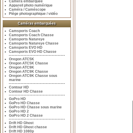
Caméra embarquée
Appareil photo numérique
Caméra / Caméscope
Piège photographique / vidéo
Caméras embarquées
Camsports Coach
Camsports Coach Chasse
Camsports Natureye
Camsports Natureye Chasse
Camsports EVO HD
Camsports EVO HD Chasse
Oregon ATC5K
Oregon ATC5K Chasse
Oregon ATC9K
Oregon ATC9K Chasse
Oregon ATC9K Chasse sous
marine
Contour HD
Contour HD Chasse
GoPro HD
GoPro HD Chasse
GoPro HD Chasse sous marine
GoPro HD 2
GoPro HD 2 Chasse
Drift HD Ghost
Drift HD Ghost chasse
Drift HD 1080p