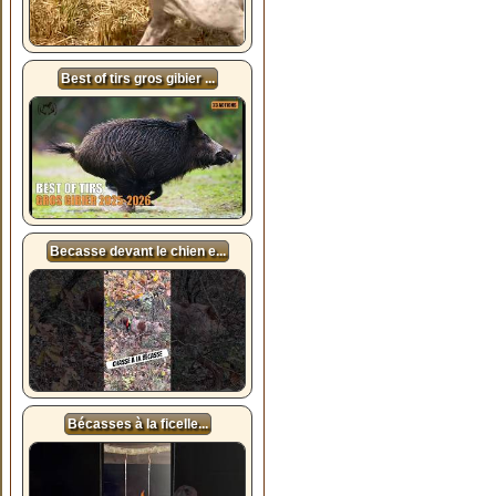
Best of tirs gros gibier ...
Becasse devant le chien e...
Bécasses à la ficelle...