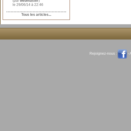
(par
webmaster
)
le 29/06/14 à 22:46
Tous les articles...
Rejoignez-nous :
- 