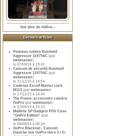
Voir plus de vidéos...
Derniers articles
Panneau solaire Bushnell
Aggressor 119756C
(par
webmaster
)
le 07/09/16 à 19:42
Caisson de sécurité Bushnell
Aggressor 119754C
(par
webmaster
)
le 31/12/15 à 18:54
Cadenas Excell Master Lock
M115
(par
webmaster
)
le 17/12/15 à 18:44
The Frame, accessoire caméra
GoPro
(par
webmaster
)
le 22/09/14 à 23:10
Mallette SP Gadgets POV Case
"GoPro Edition"
(par
webmaster
)
le 06/08/14 à 00:24
GoPro Blackout - Caisson
étanche noir GoPro Hero 3 / 3+