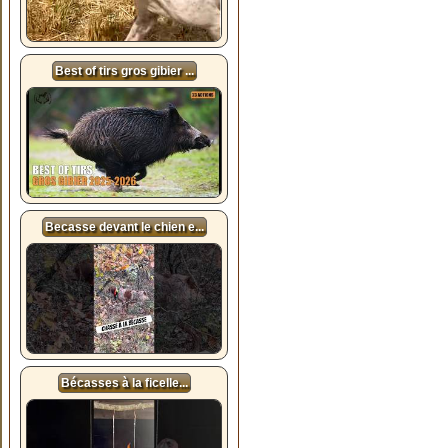
Best of tirs gros gibier ...
Becasse devant le chien e...
Bécasses à la ficelle...