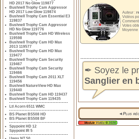
HD 2017 No Glow 119877
Bushnell Trophy Cam Aggressor
HD 2017 Low Glow 119874
Auteur :
r
Bushnell Trophy Cam Essential E3
Vidéos po
119837
Commentai
Bushnell Trophy Cam Aggressor
Votes obt
HD No Glow 119776
Moyenne 
Bushnell Trophy Cam HD Wireless
119598
Bushnell Trophy Cam HD Max
2013 119577
Bushnell Trophy Cam HD Max
119477
Bushnell Trophy Cam Security
119467
✒ Soyez le pr
Bushnell Trophy Cam Security
119466
Bushnell Trophy Cam 2011 XLT
Sanglier en 
119456
Bushnell NatureView HD Max
119440
Bushnell Trophy Cam HD 119437
Bushnell Trophy Cam 119435
Ltl Acorn 6511 WMC
◄
Plus ré
BS Planet BS508 HD
BS Planet BS508 BF
Module
Vidéo
©
2026
Spypoint HD 12
Spypoint IR 5
Uway NT 50