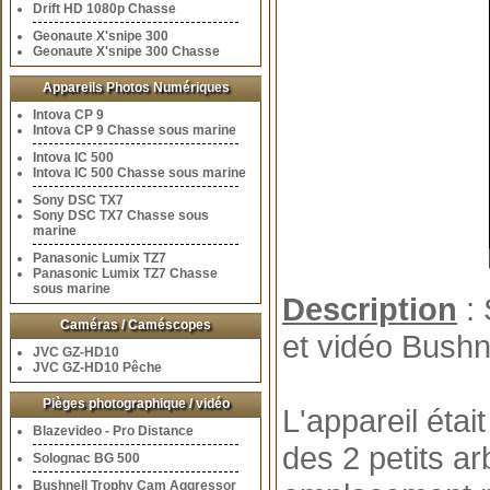
Drift HD 1080p Chasse
Geonaute X'snipe 300
Geonaute X'snipe 300 Chasse
Appareils Photos Numériques
Intova CP 9
Intova CP 9 Chasse sous marine
Intova IC 500
Intova IC 500 Chasse sous marine
Sony DSC TX7
Sony DSC TX7 Chasse sous
marine
Panasonic Lumix TZ7
Panasonic Lumix TZ7 Chasse
sous marine
Description
: 
Caméras / Caméscopes
et vidéo Bushn
JVC GZ-HD10
JVC GZ-HD10 Pêche
Pièges photographique / vidéo
L'appareil étai
Blazevideo - Pro Distance
des 2 petits ar
Solognac BG 500
Bushnell Trophy Cam Aggressor