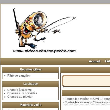
Accueil
FA
Recettes gibier
Pâté de sanglier
La chasse
Chasse à la grive
Chasse aux corvidés
Chasse au pluvier
•
Toutes les vidéos
>
APN - Appar
•
Toutes les vidéos
>
Chasse sou
Matériels vidéo