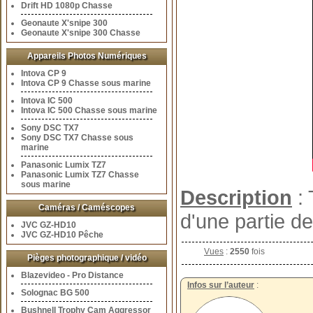
Drift HD 1080p Chasse
Geonaute X'snipe 300
Geonaute X'snipe 300 Chasse
Appareils Photos Numériques
Intova CP 9
Intova CP 9 Chasse sous marine
Intova IC 500
Intova IC 500 Chasse sous marine
Sony DSC TX7
Sony DSC TX7 Chasse sous
marine
Panasonic Lumix TZ7
Panasonic Lumix TZ7 Chasse
sous marine
Description
: 
Caméras / Caméscopes
d'une partie d
JVC GZ-HD10
JVC GZ-HD10 Pêche
Vues
:
2550
fois
Pièges photographique / vidéo
Blazevideo - Pro Distance
Infos sur l’auteur
:
Solognac BG 500
Bushnell Trophy Cam Aggressor