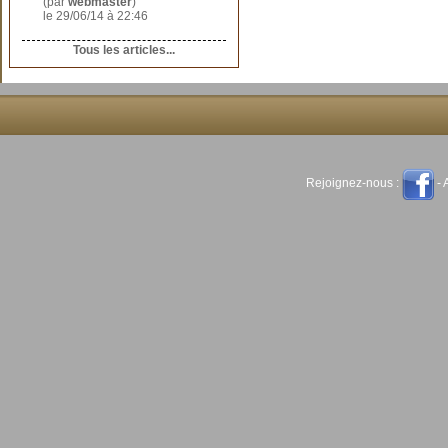
(par
webmaster
)
le 29/06/14 à 22:46
Tous les articles...
Rejoignez-nous :
- 