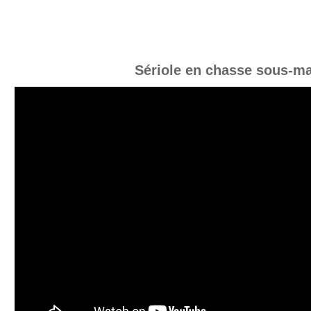
Sériole en chasse sous-ma