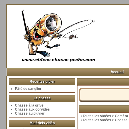
Accueil
Recettes gibier
Pâté de sanglier
La chasse
Chasse à la grive
Chasse aux corvidés
Chasse au pluvier
•
Toutes les vidéos
>
Caméra
•
Toutes les vidéos
>
Chasse 
Matériels vidéo