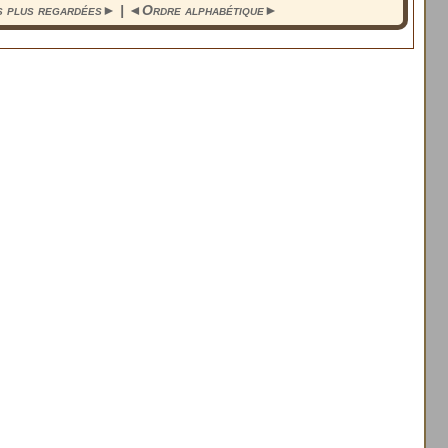
s plus regardées
► | ◄
Ordre alphabétique
►