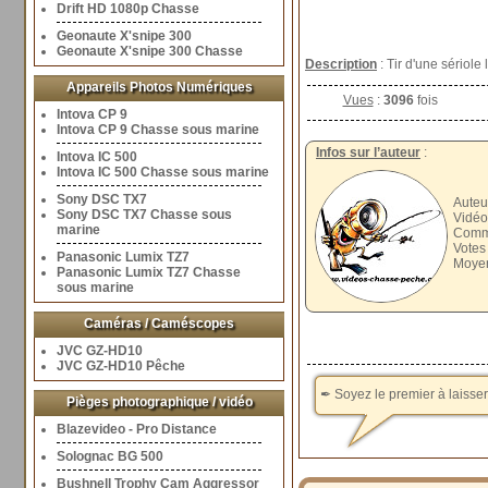
Drift HD 1080p Chasse
Geonaute X'snipe 300
Geonaute X'snipe 300 Chasse
Description
: Tir d'une sério
Appareils Photos Numériques
Vues
:
3096
fois
Intova CP 9
Intova CP 9 Chasse sous marine
Infos sur l’auteur
:
Intova IC 500
Intova IC 500 Chasse sous marine
Sony DSC TX7
Auteu
Sony DSC TX7 Chasse sous
Vidéo
marine
Comme
Votes
Panasonic Lumix TZ7
Moyen
Panasonic Lumix TZ7 Chasse
sous marine
Caméras / Caméscopes
JVC GZ-HD10
JVC GZ-HD10 Pêche
✒ Soyez le premier à laisse
Pièges photographique / vidéo
Blazevideo - Pro Distance
Solognac BG 500
Bushnell Trophy Cam Aggressor