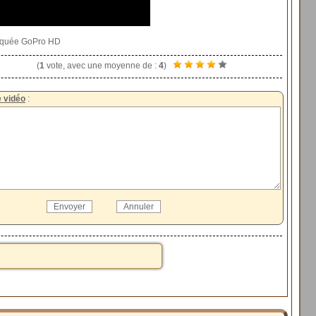
barquée GoPro HD
(
1
vote, avec une moyenne de :
4
)
 vidéo
: