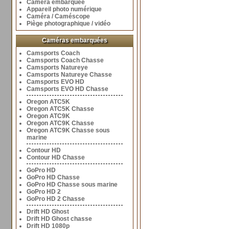
Caméra embarquée
Appareil photo numérique
Caméra / Caméscope
Piège photographique / vidéo
Caméras embarquées
Camsports Coach
Camsports Coach Chasse
Camsports Natureye
Camsports Natureye Chasse
Camsports EVO HD
Camsports EVO HD Chasse
Oregon ATC5K
Oregon ATC5K Chasse
Oregon ATC9K
Oregon ATC9K Chasse
Oregon ATC9K Chasse sous
marine
Contour HD
Contour HD Chasse
GoPro HD
GoPro HD Chasse
GoPro HD Chasse sous marine
GoPro HD 2
GoPro HD 2 Chasse
Drift HD Ghost
Drift HD Ghost chasse
Drift HD 1080p