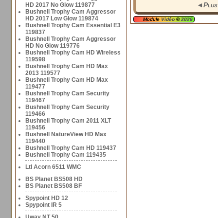
◄
Plus
HD 2017 No Glow 119877
Bushnell Trophy Cam Aggressor
HD 2017 Low Glow 119874
Module
Vidéo
©
2026
Bushnell Trophy Cam Essential E3
119837
Bushnell Trophy Cam Aggressor
HD No Glow 119776
Bushnell Trophy Cam HD Wireless
119598
Bushnell Trophy Cam HD Max
2013 119577
Bushnell Trophy Cam HD Max
119477
Bushnell Trophy Cam Security
119467
Bushnell Trophy Cam Security
119466
Bushnell Trophy Cam 2011 XLT
119456
Bushnell NatureView HD Max
119440
Bushnell Trophy Cam HD 119437
Bushnell Trophy Cam 119435
Ltl Acorn 6511 WMC
BS Planet BS508 HD
BS Planet BS508 BF
Spypoint HD 12
Spypoint IR 5
Uway NT 50