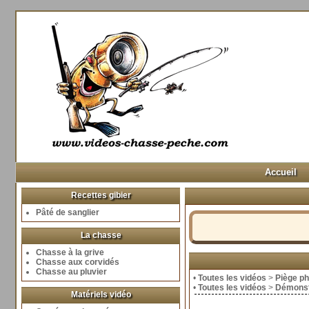
Accueil
Recettes gibier
Pâté de sanglier
La chasse
Chasse à la grive
Chasse aux corvidés
Chasse au pluvier
•
Toutes les vidéos
>
Piège p
•
Toutes les vidéos
>
Démonst
Matériels vidéo