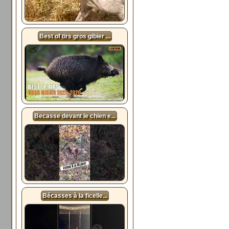
Best of tirs gros gibier ...
Becasse devant le chien e...
Bécasses à la ficelle...