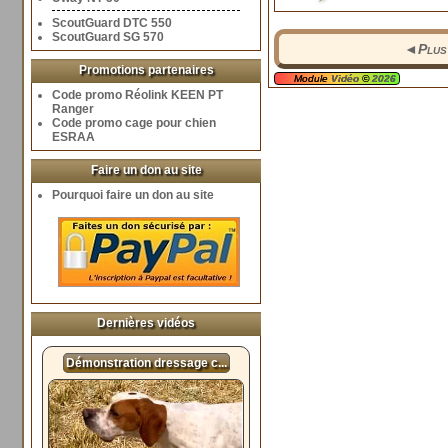
ScoutGuard DTC 550
ScoutGuard SG 570
◄
Plus
Promotions partenaires
Module
Vidéo
©
2026
Code promo Réolink KEEN PT
Ranger
Code promo cage pour chien
ESRAA
Faire un don au site
Pourquoi faire un don au site
Dernières vidéos
Démonstration dressage c...