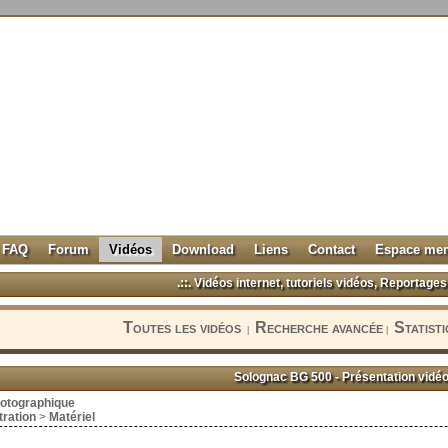
FAQ
Forum
Vidéos
Download
Liens
Contact
Espace me
.::. Vidéos internet, tutoriels vidéos, Reportages 
Toutes les vidéos
Recherche avancée
Statist
|
|
Solognac BG 500 - Présentation vidé
hotographique
ration
>
Matériel