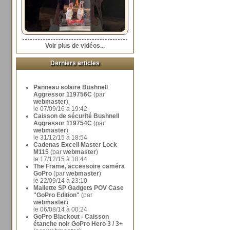
Voir plus de vidéos...
Derniers articles
Panneau solaire Bushnell
Aggressor 119756C
(par
webmaster
)
le 07/09/16 à 19:42
Caisson de sécurité Bushnell
Aggressor 119754C
(par
webmaster
)
le 31/12/15 à 18:54
Cadenas Excell Master Lock
M115
(par
webmaster
)
le 17/12/15 à 18:44
The Frame, accessoire caméra
GoPro
(par
webmaster
)
le 22/09/14 à 23:10
Mallette SP Gadgets POV Case
"GoPro Edition"
(par
webmaster
)
le 06/08/14 à 00:24
GoPro Blackout - Caisson
étanche noir GoPro Hero 3 / 3+