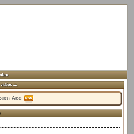
mbre
vidéos .::.
iques
Aide
|
|
o