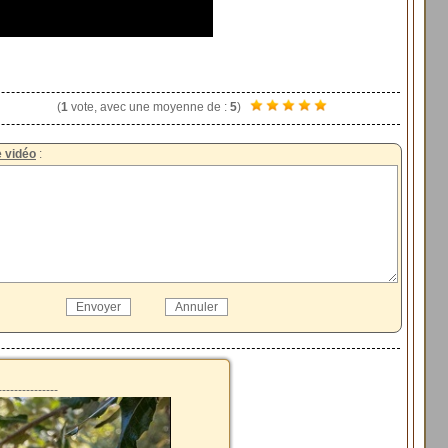
(
1
vote, avec une moyenne de :
5
)
 vidéo
:
---------------