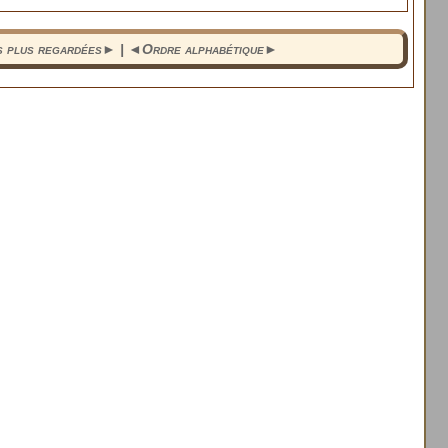
s plus regardées
► | ◄
Ordre alphabétique
►