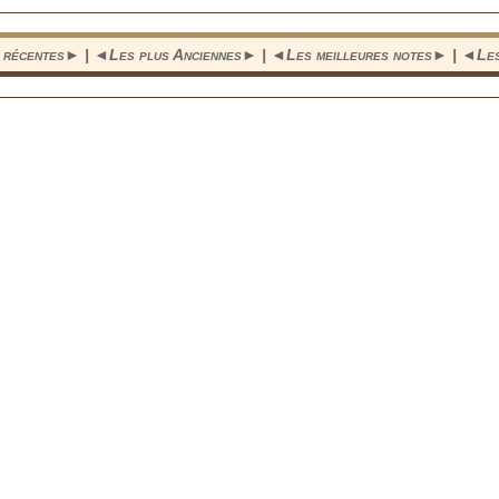
 récentes
► | ◄
Les plus Anciennes
► | ◄
Les meilleures notes
► | ◄
Le