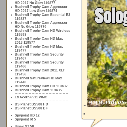
HD 2017 No Glow 119877
Bushnell Trophy Cam Aggressor
HD 2017 Low Glow 119874
Bushnell Trophy Cam Essential E3
119837
Bushnell Trophy Cam Aggressor
HD No Glow 119776
Bushnell Trophy Cam HD Wireless
119598
Bushnell Trophy Cam HD Max
2013 119577
Bushnell Trophy Cam HD Max
119477
Bushnell Trophy Cam Security
119467
Bushnell Trophy Cam Security
119466
Bushnell Trophy Cam 2011 XLT
119456
Bushnell NatureView HD Max
119440
Bushnell Trophy Cam HD 119437
Bushnell Trophy Cam 119435
Ltl Acorn 6511 WMC
BS Planet BS508 HD
✒
BS Planet BS508 BF
■
Spypoint HD 12
Spypoint IR 5
Uway NT 50