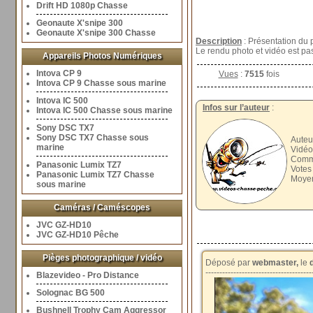
Drift HD 1080p Chasse
Geonaute X'snipe 300
Geonaute X'snipe 300 Chasse
Description
: Présentation du
Le rendu photo et vidéo est pas 
Appareils Photos Numériques
Intova CP 9
Vues
:
7515
fois
Intova CP 9 Chasse sous marine
Intova IC 500
Infos sur l’auteur
:
Intova IC 500 Chasse sous marine
Sony DSC TX7
Sony DSC TX7 Chasse sous
Auteu
marine
Vidéo
Comme
Panasonic Lumix TZ7
Votes
Panasonic Lumix TZ7 Chasse
Moyen
sous marine
Caméras / Caméscopes
JVC GZ-HD10
JVC GZ-HD10 Pêche
Pièges photographique / vidéo
Déposé par
webmaster,
le
d
--------------------------------------
Blazevideo - Pro Distance
Solognac BG 500
Bushnell Trophy Cam Aggressor