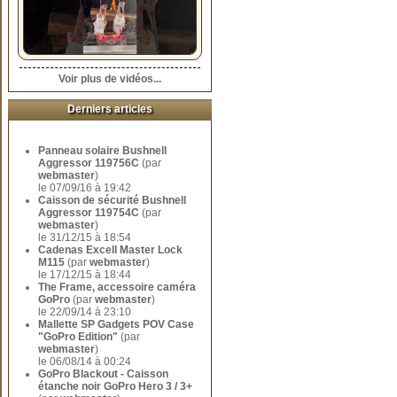
Voir plus de vidéos...
Derniers articles
Panneau solaire Bushnell
Aggressor 119756C
(par
webmaster
)
le 07/09/16 à 19:42
Caisson de sécurité Bushnell
Aggressor 119754C
(par
webmaster
)
le 31/12/15 à 18:54
Cadenas Excell Master Lock
M115
(par
webmaster
)
le 17/12/15 à 18:44
The Frame, accessoire caméra
GoPro
(par
webmaster
)
le 22/09/14 à 23:10
Mallette SP Gadgets POV Case
"GoPro Edition"
(par
webmaster
)
le 06/08/14 à 00:24
GoPro Blackout - Caisson
étanche noir GoPro Hero 3 / 3+