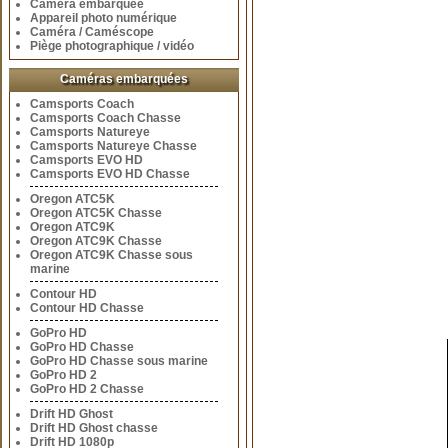
Caméra embarquée
Appareil photo numérique
Caméra / Caméscope
Piège photographique / vidéo
Caméras embarquées
Camsports Coach
Camsports Coach Chasse
Camsports Natureye
Camsports Natureye Chasse
Camsports EVO HD
Camsports EVO HD Chasse
Oregon ATC5K
Oregon ATC5K Chasse
Oregon ATC9K
Oregon ATC9K Chasse
Oregon ATC9K Chasse sous
marine
Contour HD
Contour HD Chasse
GoPro HD
GoPro HD Chasse
GoPro HD Chasse sous marine
GoPro HD 2
GoPro HD 2 Chasse
Drift HD Ghost
Drift HD Ghost chasse
Drift HD 1080p