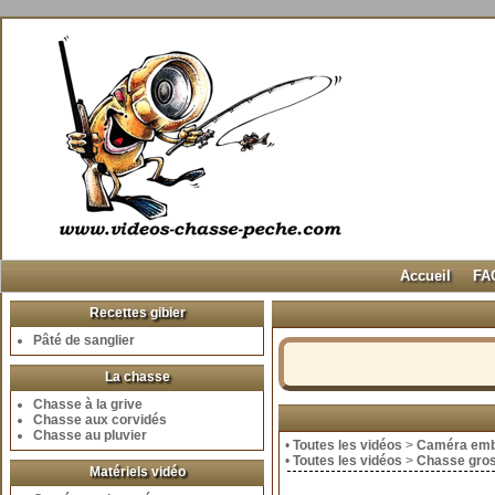
Accueil
FA
Recettes gibier
Pâté de sanglier
La chasse
Chasse à la grive
Chasse aux corvidés
Chasse au pluvier
•
Toutes les vidéos
>
Caméra em
•
Toutes les vidéos
>
Chasse gros
Matériels vidéo