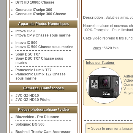
Drift HD 1080p Chasse
Geonaute X'snipe 300
Geonaute X'snipe 300 Chasse
Description
: Salut les amis, v
Appareils Photos Numériques
Nouvelle saison et nouveau c
100% Française ! Pour l'instant 
Intova CP 9
Intova CP 9 Chasse sous marine
Cette vidéo reprend 8 tirs sur
Intova IC 500
Intova IC 500 Chasse sous marine
Vues
:
5620
fois
Sony DSC TX7
Sony DSC TX7 Chasse sous
marine
Infos sur l’auteur
:
Panasonic Lumix TZ7
Panasonic Lumix TZ7 Chasse
Auteu
sous marine
Vidéo
Comme
Caméras / Caméscopes
Votes
Moyen
JVC GZ-HD10
JVC GZ-HD10 Pêche
Pièges photographique / vidéo
Blazevideo - Pro Distance
Solognac BG 500
✒ Soyez le premier à laisse
Bushnell Trophy Cam Aggressor