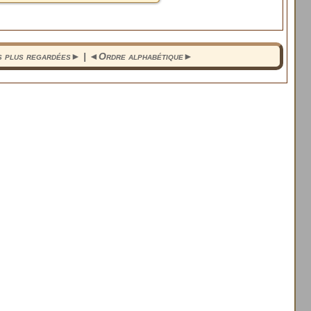
s plus regardées
► | ◄
Ordre alphabétique
►