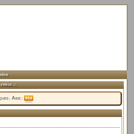
mbre
vidéos .::.
iques
Aide
|
|