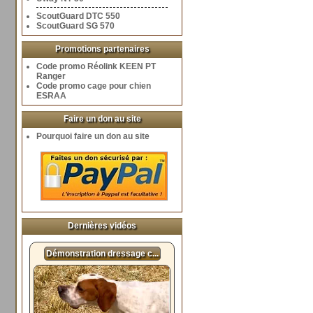
ScoutGuard DTC 550
ScoutGuard SG 570
Promotions partenaires
Code promo Réolink KEEN PT
Ranger
Code promo cage pour chien
ESRAA
Faire un don au site
Pourquoi faire un don au site
Dernières vidéos
Démonstration dressage c...