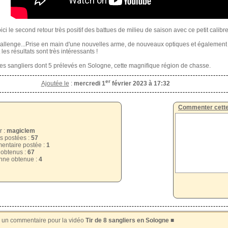
oici le second retour très positif des battues de milieu de saison avec ce petit cali
hallenge...Prise en main d'une nouvelles arme, de nouveaux optiques et égaleme
les résultats sont très intéressants !
 des sangliers dont 5 prélevés en Sologne, cette magnifique région de chasse.
er
Ajoutée le
:
mercredi 1
février 2023 à 17:32
Commenter cette
r :
magiclem
s postées :
57
ntaire postée :
1
 obtenus :
67
ne obtenue :
4
r un commentaire pour la vidéo
Tir de 8 sangliers en Sologne
■