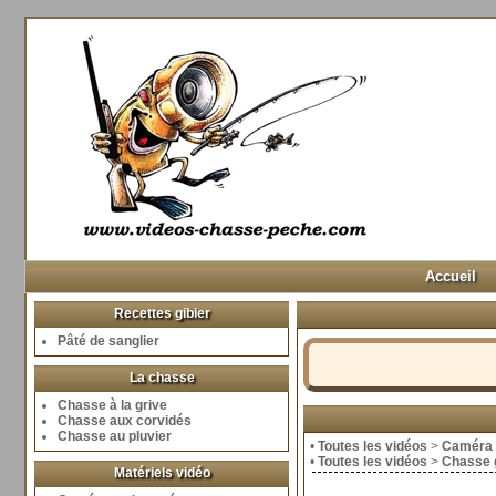
Accueil
Recettes gibier
Pâté de sanglier
La chasse
Chasse à la grive
Chasse aux corvidés
Chasse au pluvier
•
Toutes les vidéos
>
Caméra
•
Toutes les vidéos
>
Chasse g
Matériels vidéo