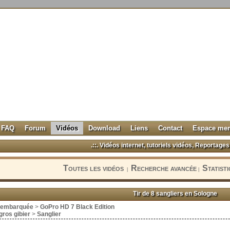
FAQ
Forum
Vidéos
Download
Liens
Contact
Espace me
.::. Vidéos internet, tutoriels vidéos, Reportages 
Toutes les vidéos
Recherche avancée
Statist
|
|
Tir de 8 sangliers en Sologne
 embarquée
>
GoPro HD 7 Black Edition
ros gibier
>
Sanglier