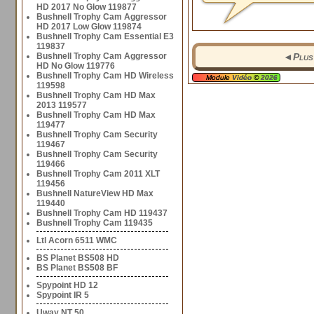
HD 2017 No Glow 119877
Bushnell Trophy Cam Aggressor
HD 2017 Low Glow 119874
Bushnell Trophy Cam Essential E3
119837
Bushnell Trophy Cam Aggressor
◄
Plus
HD No Glow 119776
Bushnell Trophy Cam HD Wireless
Module
Vidéo
©
2026
119598
Bushnell Trophy Cam HD Max
2013 119577
Bushnell Trophy Cam HD Max
119477
Bushnell Trophy Cam Security
119467
Bushnell Trophy Cam Security
119466
Bushnell Trophy Cam 2011 XLT
119456
Bushnell NatureView HD Max
119440
Bushnell Trophy Cam HD 119437
Bushnell Trophy Cam 119435
Ltl Acorn 6511 WMC
BS Planet BS508 HD
BS Planet BS508 BF
Spypoint HD 12
Spypoint IR 5
Uway NT 50