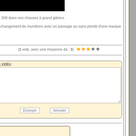
bre 308 dans nos chasses à grand gibiers.
nt changement de munitions avec un passage au sans plomb d'une marque
(
1
vote, avec une moyenne de :
3
)
 vidéo
: