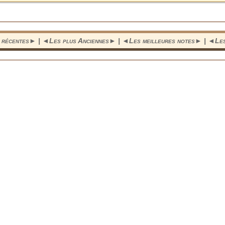
 récentes
► | ◄
Les plus Anciennes
► | ◄
Les meilleures notes
► | ◄
Le