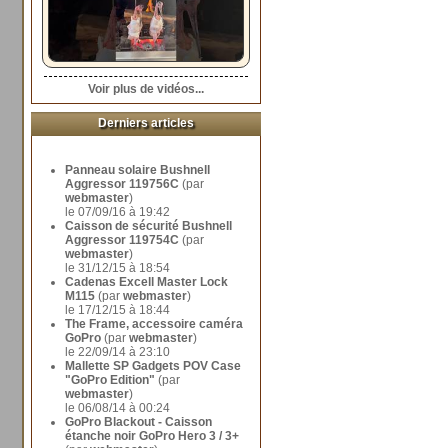
Voir plus de vidéos...
Derniers articles
Panneau solaire Bushnell
Aggressor 119756C
(par
webmaster
)
le 07/09/16 à 19:42
Caisson de sécurité Bushnell
Aggressor 119754C
(par
webmaster
)
le 31/12/15 à 18:54
Cadenas Excell Master Lock
M115
(par
webmaster
)
le 17/12/15 à 18:44
The Frame, accessoire caméra
GoPro
(par
webmaster
)
le 22/09/14 à 23:10
Mallette SP Gadgets POV Case
"GoPro Edition"
(par
webmaster
)
le 06/08/14 à 00:24
GoPro Blackout - Caisson
étanche noir GoPro Hero 3 / 3+