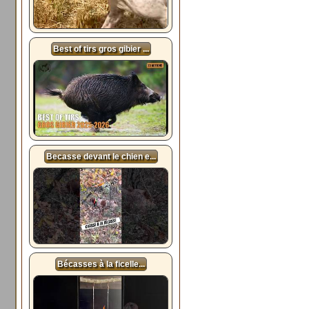
Best of tirs gros gibier ...
Becasse devant le chien e...
Bécasses à la ficelle...