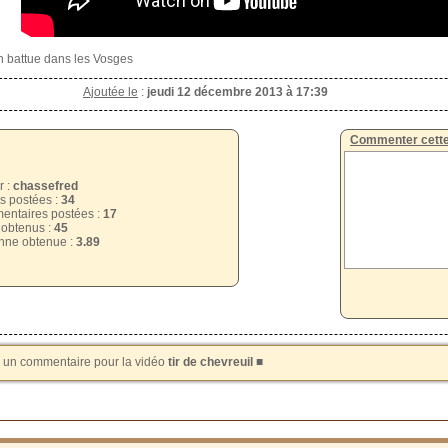
en battue dans les Vosges
Ajoutée le
:
jeudi 12 décembre 2013 à 17:39
Commenter cette
r :
chassefred
s postées :
34
ntaires postées :
17
 obtenus :
45
ne obtenue :
3.89
r un commentaire pour la vidéo
tir de chevreuil
■