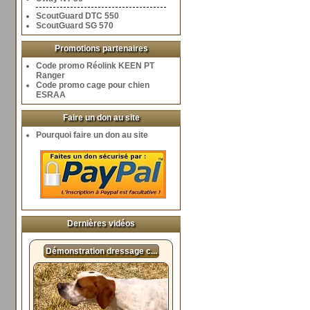
ScoutGuard DTC 550
ScoutGuard SG 570
Promotions partenaires
Code promo Réolink KEEN PT
Ranger
Code promo cage pour chien
ESRAA
Faire un don au site
Pourquoi faire un don au site
Dernières vidéos
Démonstration dressage c...