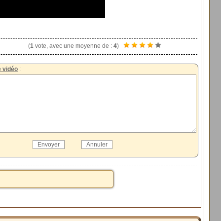
(
1
vote, avec une moyenne de :
4
)
 vidéo
: