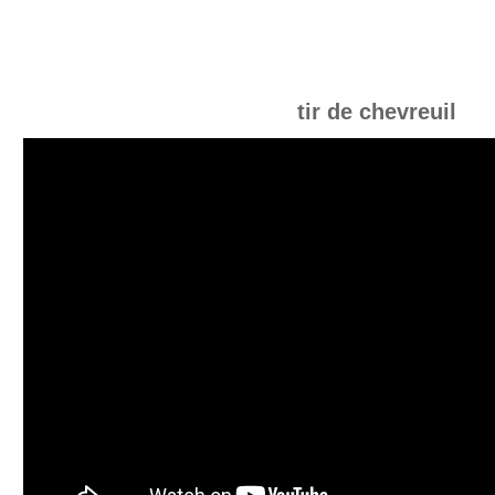
tir de chevreuil