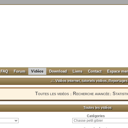
FAQ
Forum
Vidéos
Download
Liens
Contact
Espace me
.::. Vidéos internet, tutoriels vidéos, Reportages 
Toutes les vidéos
Recherche avancée
Statist
|
|
Toutes les vidéos
Catégories