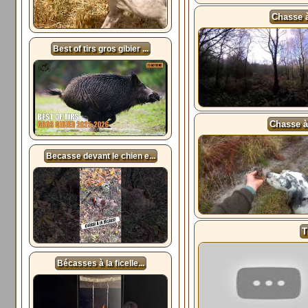
Chasse à
Best of tirs gros gibier ...
Chasse à
Becasse devant le chien e...
T
Bécasses à la ficelle...