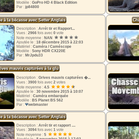
Modéle :
GoPro HD 4 Black Edition
Par :
jp84800
e à la bécasse avec Setter Anglais
Cha
Description :
Arrét tir et Rapport...
Vues :
2966
fois avec
0
vote
Note moyenne :
NAN
Ajoutée le :
18 décembre 2015 à 22:03
Matériel :
Caméra / Caméscope
Modéle :
Sony HDR CX220E
Par :
MrJpdu33
ives mauvis capturées à la glu
Description :
Grives mauvis capturées �...
Vues :
3900
fois avec
2
votes
Note moyenne :
4.5
Ajoutée le :
30 novembre 2015 à 10:07
Matériel :
Caméra embarquée
Modéle :
BS Planet BS 562
Par :
Ψ
webmaster
e à la bécasse avec Setter Anglais
Description :
Arrét tir et rapport ....
Vues :
3094
fois avec
1
vote
Note moyenne :
5