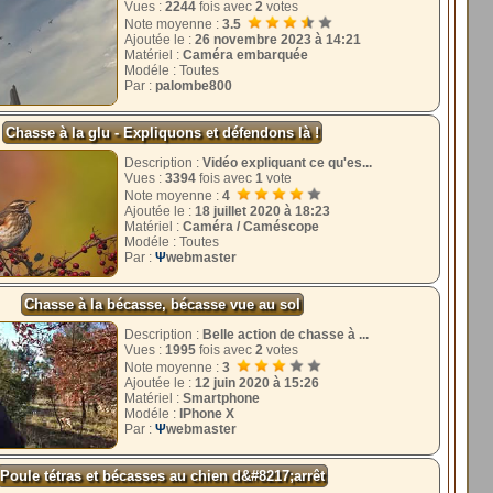
Vues :
2244
fois avec
2
votes
Note moyenne :
3.5
Ajoutée le :
26 novembre 2023 à 14:21
Matériel :
Caméra embarquée
Modéle : Toutes
Par :
palombe800
Chasse à la glu - Expliquons et défendons là !
Description :
Vidéo expliquant ce qu'es...
Vues :
3394
fois avec
1
vote
Note moyenne :
4
Ajoutée le :
18 juillet 2020 à 18:23
Matériel :
Caméra / Caméscope
Modéle : Toutes
Par :
Ψ
webmaster
Chasse à la bécasse, bécasse vue au sol
Description :
Belle action de chasse à ...
Vues :
1995
fois avec
2
votes
Note moyenne :
3
Ajoutée le :
12 juin 2020 à 15:26
Matériel :
Smartphone
Modéle :
IPhone X
Par :
Ψ
webmaster
Poule tétras et bécasses au chien d&#8217;arrêt