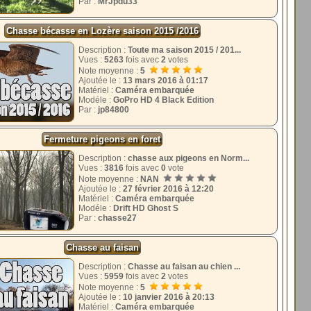
Par :
MrJpdu33
Chasse bécasse en Lozère saison 2015 /2016
Description :
Toute ma saison 2015 / 201...
Vues :
5263
fois avec
2
votes
Note moyenne :
5
Ajoutée le :
13 mars 2016 à 01:17
Matériel :
Caméra embarquée
Modéle :
GoPro HD 4 Black Edition
Par :
jp84800
Fermeture pigeons en foret
Description :
chasse aux pigeons en Norm...
Vues :
3816
fois avec
0
vote
Note moyenne :
NAN
Ajoutée le :
27 février 2016 à 12:20
Matériel :
Caméra embarquée
Modéle :
Drift HD Ghost S
Par :
chasse27
Chasse au faisan
Description :
Chasse au faisan au chien ...
Vues :
5959
fois avec
2
votes
Note moyenne :
5
Ajoutée le :
10 janvier 2016 à 20:13
Matériel :
Caméra embarquée