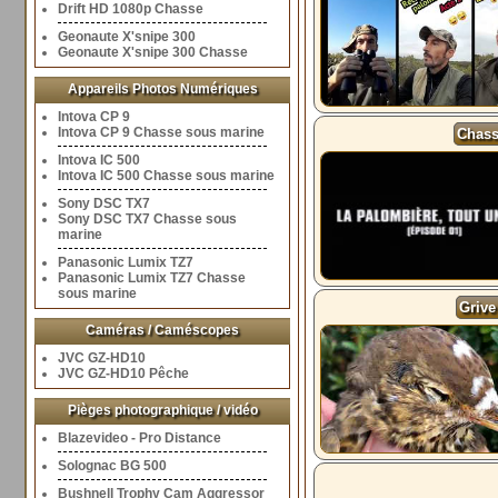
Drift HD 1080p Chasse
Geonaute X'snipe 300
Geonaute X'snipe 300 Chasse
Appareils Photos Numériques
Intova CP 9
Intova CP 9 Chasse sous marine
Chasse
Intova IC 500
Intova IC 500 Chasse sous marine
Sony DSC TX7
Sony DSC TX7 Chasse sous
marine
Panasonic Lumix TZ7
Panasonic Lumix TZ7 Chasse
sous marine
Grive
Caméras / Caméscopes
JVC GZ-HD10
JVC GZ-HD10 Pêche
Pièges photographique / vidéo
Blazevideo - Pro Distance
Solognac BG 500
Bushnell Trophy Cam Aggressor