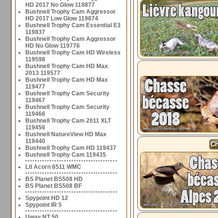
HD 2017 No Glow 119877
Bushnell Trophy Cam Aggressor
HD 2017 Low Glow 119874
Bushnell Trophy Cam Essential E3
119837
Bushnell Trophy Cam Aggressor
HD No Glow 119776
Bushnell Trophy Cam HD Wireless
119598
Bushnell Trophy Cam HD Max
2013 119577
Bushnell Trophy Cam HD Max
119477
Bushnell Trophy Cam Security
119467
Bushnell Trophy Cam Security
119466
Bushnell Trophy Cam 2011 XLT
119456
Bushnell NatureView HD Max
119440
Ch
Bushnell Trophy Cam HD 119437
Bushnell Trophy Cam 119435
Ltl Acorn 6511 WMC
BS Planet BS508 HD
BS Planet BS508 BF
Spypoint HD 12
Spypoint IR 5
Uway NT 50