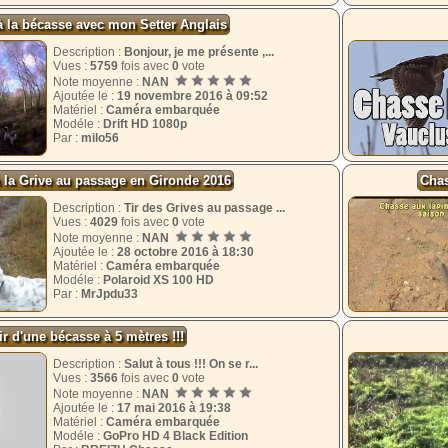
 la bécasse avec mon Setter Anglais
Description :
Bonjour, je me présente ,...
Vues :
5759
fois avec
0
vote
Note moyenne :
NAN
Ajoutée le :
19 novembre 2016 à 09:52
Matériel :
Caméra embarquée
Modéle :
Drift HD 1080p
Par :
milo56
 la Grive au passage en Gironde 2016
Chas
Description :
Tir des Grives au passage ...
Vues :
4029
fois avec
0
vote
Note moyenne :
NAN
Ajoutée le :
28 octobre 2016 à 18:30
Matériel :
Caméra embarquée
Modéle :
Polaroid XS 100 HD
Par :
MrJpdu33
ir d'une bécasse à 5 mètres !!!
Description :
Salut à tous !!! On se r...
Vues :
3566
fois avec
0
vote
Note moyenne :
NAN
Ajoutée le :
17 mai 2016 à 19:38
Matériel :
Caméra embarquée
Modéle :
GoPro HD 4 Black Edition