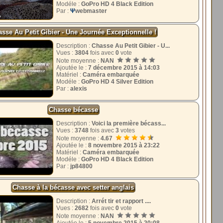
Modéle :
GoPro HD 4 Black Edition
Par :
Ψ
webmaster
sse Au Petit Gibier - Une Journée Exceptionnelle !
Description :
Chasse Au Petit Gibier - U...
Vues :
3804
fois avec
0
vote
Note moyenne :
NAN
Ajoutée le :
7 décembre 2015 à 14:03
Matériel :
Caméra embarquée
Modéle :
GoPro HD 4 Silver Edition
Par :
alexis
Chasse bécasse
Description :
Voici la première bécass...
Vues :
3748
fois avec
3
votes
Note moyenne :
4.67
Ajoutée le :
8 novembre 2015 à 23:22
Matériel :
Caméra embarquée
Modéle :
GoPro HD 4 Black Edition
Par :
jp84800
Chasse à la bécasse avec setter anglais
Description :
Arrét tir et rapport ....
Vues :
2682
fois avec
0
vote
Note moyenne :
NAN