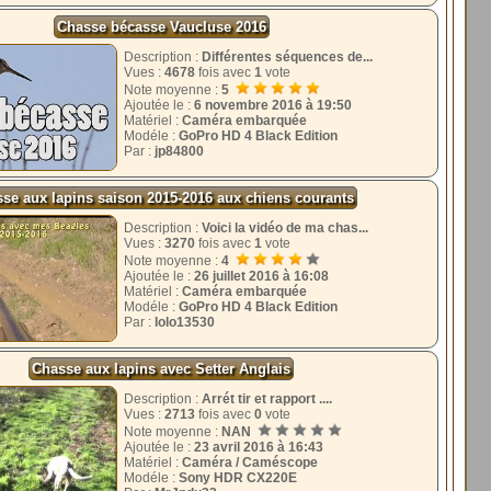
Chasse bécasse Vaucluse 2016
Description :
Différentes séquences de...
Vues :
4678
fois avec
1
vote
Note moyenne :
5
Ajoutée le :
6 novembre 2016 à 19:50
Matériel :
Caméra embarquée
Modéle :
GoPro HD 4 Black Edition
Par :
jp84800
se aux lapins saison 2015-2016 aux chiens courants
Description :
Voici la vidéo de ma chas...
Vues :
3270
fois avec
1
vote
Note moyenne :
4
Ajoutée le :
26 juillet 2016 à 16:08
Matériel :
Caméra embarquée
Modéle :
GoPro HD 4 Black Edition
Par :
lolo13530
Chasse aux lapins avec Setter Anglais
Description :
Arrét tir et rapport ....
Vues :
2713
fois avec
0
vote
Note moyenne :
NAN
Ajoutée le :
23 avril 2016 à 16:43
Matériel :
Caméra / Caméscope
Modéle :
Sony HDR CX220E