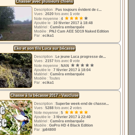
Chasser avec plusieurs chiens
Description :
Pas toujours évident de c...
Vues :
2020
fois avec
1
vote
Note moyenne :
4
Ajoutée le :
10 février 2017 à 18:48
Matériel :
Caméra embarquée
Modéle :
PNJ Cam AEE SD19 Naked Edition
Par :
ecika1
Eko et son fils Luca sur bécasse
Description :
Le jeune Luca progresse de...
Vues :
2157
fois avec
0
vote
Note moyenne :
NAN
Ajoutée le :
7 février 2017 à 18:04
Matériel :
Caméra embarquée
Modéle : Toutes
Par :
ecika1
Chasse à la bécasse 2017 - Vaucluse
Description :
Superbe week-end de chasse...
Vues :
5288
fois avec
2
votes
Note moyenne :
5
Ajoutée le :
3 février 2017 à 22:40
Matériel :
Caméra embarquée
Modéle :
GoPro HD 4 Black Edition
Par :
jp84800