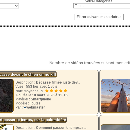
Sous-Catégories
Nombre de vidéos trouvées suivant mes cri
casse devant le chien en no kill
Description :
Bécasse filmée juste dev...
Vues :
553
fois avec
1
vote
Note moyenne :
5
Ajoutée le :
8 mars 2026 à 15:15
Matériel :
Smartphone
Modéle : Toutes
Par :
Ψ
webmaster
 passer le temps, sur la palombière
Description :
Comment passer le temps, s...