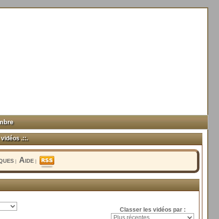
mbre
vidéos .::.
iques
Aide
|
|
Classer les vidéos par :