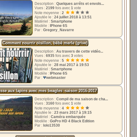
Description :
Quelques arrêts et envols...
Vues :
2199
fois avec
1
vote
Note moyenne :
2
Ajoutée le :
24 juillet 2018 à 13:51
Matériel :
Smartphone
Modéle :
IPhone 6S
Par :
Gregory_Navarre
Comment nourrir oisillon, bébé merle (grive)
Description :
Au travers de cette vidéo...
Vues :
6935
fois avec
3
votes
Note moyenne :
5
Ajoutée le :
28 mai 2017 à 19:53
Matériel :
Smartphone
Modéle :
IPhone 6S
Par :
Ψ
webmaster
sse aux lapins avec mes beagles -saison 2016-2017
Description :
Compil de ma saison de cha...
Vues :
3160
fois avec
1
vote
Note moyenne :
4
Ajoutée le :
23 mars 2017 à 19:15
Matériel :
Caméra embarquée
Modéle :
GoPro HD 4 Black Edition
Par :
lolo13530