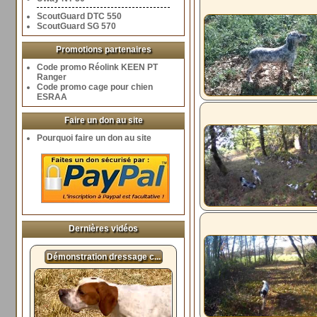
ScoutGuard DTC 550
ScoutGuard SG 570
Promotions partenaires
Code promo Réolink KEEN PT
Ranger
Code promo cage pour chien
ESRAA
Faire un don au site
Pourquoi faire un don au site
Dernières vidéos
Démonstration dressage c...