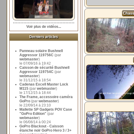
Chass
Voir plus de vidéos...
Derniers articles
Panneau solaire Bushnell
Aggressor 119756C
(par
webmaster
)
le 07/09/16 à 19:42
Caisson de sécurité Bushnell
Aggressor 119754C
(par
webmaster
)
le 31/12/15 à 18:54
Cadenas Excell Master Lock
M115
(par
webmaster
)
le 17/12/15 à 18:44
The Frame, accessoire caméra
GoPro
(par
webmaster
)
le 22/09/14 à 23:10
Mallette SP Gadgets POV Case
"GoPro Edition"
(par
webmaster
)
le 06/08/14 à 00:24
GoPro Blackout - Caisson
étanche noir GoPro Hero 3 / 3+