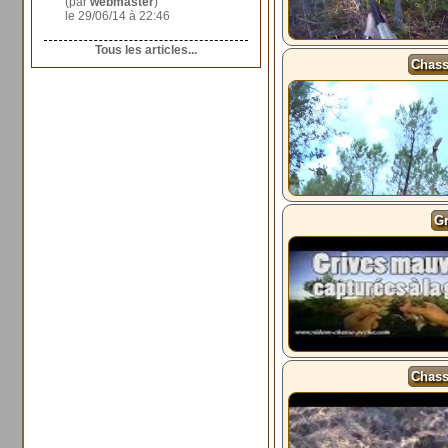
(par
webmaster
)
le 29/06/14 à 22:46
Tous les articles...
Chass
Gr
Chass