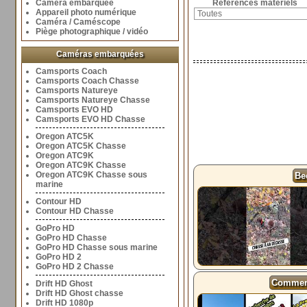
Caméra embarquée
Références matériels
Appareil photo numérique
Caméra / Caméscope
Piège photographique / vidéo
Caméras embarquées
Camsports Coach
Camsports Coach Chasse
Camsports Natureye
Camsports Natureye Chasse
Camsports EVO HD
Camsports EVO HD Chasse
Oregon ATC5K
Oregon ATC5K Chasse
Oregon ATC9K
Oregon ATC9K Chasse
Oregon ATC9K Chasse sous
Be
marine
Contour HD
Contour HD Chasse
GoPro HD
GoPro HD Chasse
GoPro HD Chasse sous marine
GoPro HD 2
GoPro HD 2 Chasse
Comment
Drift HD Ghost
Drift HD Ghost chasse
Drift HD 1080p