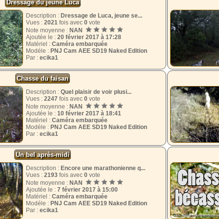
Dressage du jeune Luca
Description :
Dressage de Luca, jeune se...
Vues :
2021
fois avec
0
vote
Note moyenne :
NAN
Ajoutée le :
20 février 2017 à 17:28
Matériel :
Caméra embarquée
Modéle :
PNJ Cam AEE SD19 Naked Edition
Par :
ecika1
Chasse du faisan
Description :
Quel plaisir de voir plusi...
Vues :
2247
fois avec
0
vote
Note moyenne :
NAN
Ajoutée le :
10 février 2017 à 18:41
Matériel :
Caméra embarquée
Modéle :
PNJ Cam AEE SD19 Naked Edition
Par :
ecika1
Un bel après-midi
Description :
Encore une marathonienne q...
Vues :
2193
fois avec
0
vote
Note moyenne :
NAN
Ajoutée le :
7 février 2017 à 15:00
Matériel :
Caméra embarquée
Modéle :
PNJ Cam AEE SD19 Naked Edition
Par :
ecika1