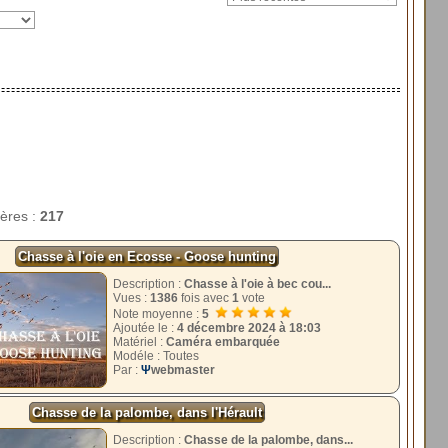
tères :
217
Chasse à l'oie en Ecosse - Goose hunting
Description :
Chasse à l'oie à bec cou...
Vues :
1386
fois avec
1
vote
Note moyenne :
5
Ajoutée le :
4 décembre 2024 à 18:03
Matériel :
Caméra embarquée
Modéle : Toutes
Par :
Ψ
webmaster
Chasse de la palombe, dans l'Hérault
Description :
Chasse de la palombe, dans...