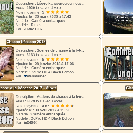
Description :
Lièvre kangourou qui nous...
Vues :
1920
fois avec
1
vote
Note moyenne :
5
Ajoutée le :
20 mars 2020 à 17:43
Matériel :
Caméra embarquée
Modéle : Toutes
Par :
Antho C16
Chasse bécasse 2018
Description :
Scènes de chasse à la b�...
Vues :
8163
fois avec
1
vote
Note moyenne :
5
Ajoutée le :
28 janvier 2018 à 17:06
Matériel :
Caméra embarquée
Modéle :
GoPro HD 4 Black Edition
Par :
Ψ
webmaster
asse à la bécasse 2017 - Alpes
Cha
Description :
Actions de chasse à la b�...
Vues :
6179
fois avec
3
votes
Note moyenne :
4.67
Ajoutée le :
30 avril 2017 à 19:51
Matériel :
Caméra embarquée
Modéle :
GoPro HD 4 Black Edition
Par :
jp84800