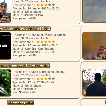
Vues :
5452
fois avec
2
votes
Note moyenne :
3
Ajoutée le :
20 janvier 2024 à 15:42
Matériel :
Smartphone
Modéle :
IPhone 11 Pro
Par :
palombe800
, la palombière, tout un art (ép 1)
Description :
Chasse et Pèche, la palom...
Vues :
3259
fois avec
1
vote
Note moyenne :
5
Ajoutée le :
27 janvier 2023 à 20:01
Matériel :
Caméra / Caméscope
Modéle :
Panasonic HDC-SD 10
Par :
palombe800
 musicienne avec taches blanches
Description :
Quand tu prélèves une gr...
Vues :
2562
fois avec
2
votes
Note moyenne :
3
Ajoutée le :
12 juin 2020 à 15:47
Matériel :
Smartphone
Modéle :
IPhone X
Par :
Ψ
webmaster
Lièvre kangourou