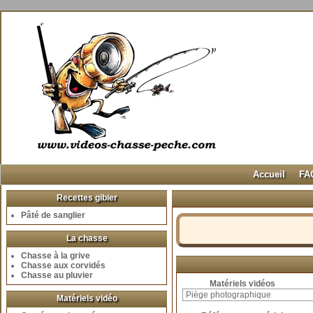
Accueil
FA
Recettes gibier
Pâté de sanglier
La chasse
Chasse à la grive
Chasse aux corvidés
Chasse au pluvier
Matériels vidéos
Matériels vidéo