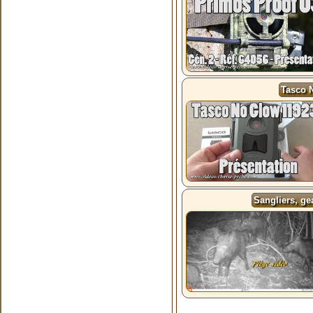
Tasco N
Sangliers, ge