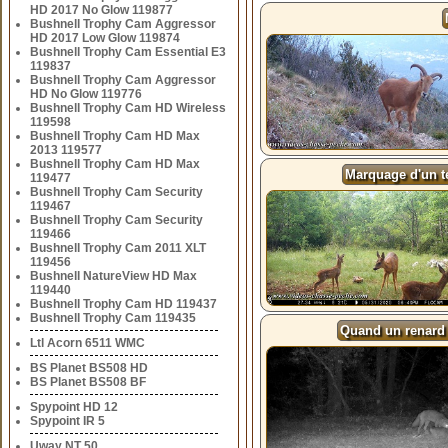
HD 2017 No Glow 119877
Bushnell Trophy Cam Aggressor
HD 2017 Low Glow 119874
Bushnell Trophy Cam Essential E3
119837
Bushnell Trophy Cam Aggressor
HD No Glow 119776
Bushnell Trophy Cam HD Wireless
119598
Bushnell Trophy Cam HD Max
2013 119577
Bushnell Trophy Cam HD Max
Marquage d'un ter
119477
Bushnell Trophy Cam Security
119467
Bushnell Trophy Cam Security
119466
Bushnell Trophy Cam 2011 XLT
119456
Bushnell NatureView HD Max
119440
Bushnell Trophy Cam HD 119437
Bushnell Trophy Cam 119435
Quand un renard t
Ltl Acorn 6511 WMC
BS Planet BS508 HD
BS Planet BS508 BF
Spypoint HD 12
Spypoint IR 5
Uway NT 50