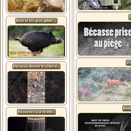
B
Best of tirs gros gibier ...
Vi
Becasse devant le chien e...
Best
Bécasses à la ficelle...