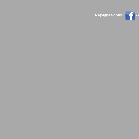
Rejoignez-nous :
- 