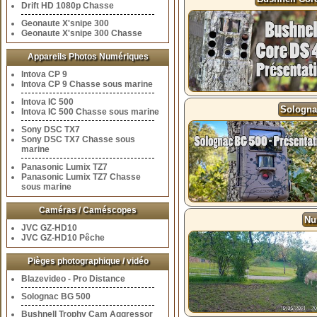
Drift HD 1080p Chasse
Geonaute X'snipe 300
Geonaute X'snipe 300 Chasse
Appareils Photos Numériques
Intova CP 9
Intova CP 9 Chasse sous marine
Intova IC 500
Solognac
Intova IC 500 Chasse sous marine
Sony DSC TX7
Sony DSC TX7 Chasse sous
marine
Panasonic Lumix TZ7
Panasonic Lumix TZ7 Chasse
sous marine
Caméras / Caméscopes
Nu
JVC GZ-HD10
JVC GZ-HD10 Pêche
Pièges photographique / vidéo
Blazevideo - Pro Distance
Solognac BG 500
Bushnell Trophy Cam Aggressor